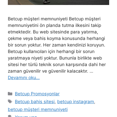
Betcup müşteri memnuniyeti Betcup müşteri
memnuniyetini ön planda tutma ilkesini takip
etmektedir. Bu web sitesinde para yatırma,
çekme veya bahis koyma konusunda herhangi
bir sorun yoktur. Her zaman kendinizi koruyun.
Betcup kullanıcıları için herhangi bir sorun
yaratmaya niyeti yoktur. Bununla birlikte web
sitesi her türlü teknik sorun karşısında dahi her
zaman güvenilir ve güvenilir kalacaktır. …
Devamını oku…
Kategoriler
Betcup Promosyonlar
Etiketler
Betcup bahis sitesi
,
betcup instagram
,
betcup müşteri memnuniyeti