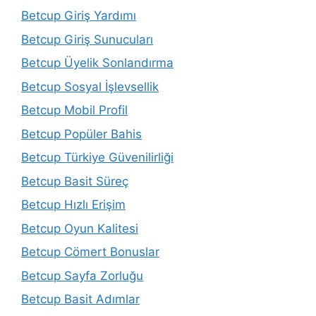
Betcup Giriş Yardımı
Betcup Giriş Sunucuları
Betcup Üyelik Sonlandırma
Betcup Sosyal İşlevsellik
Betcup Mobil Profil
Betcup Popüler Bahis
Betcup Türkiye Güvenilirliği
Betcup Basit Süreç
Betcup Hızlı Erişim
Betcup Oyun Kalitesi
Betcup Cömert Bonuslar
Betcup Sayfa Zorluğu
Betcup Basit Adımlar