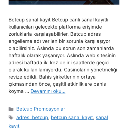
Betcup sanal kayıt Betcup canlı sanal kayıtlı
kullanıcıları gelecekte platforma erişimde
zorluklarla karşılaşabilirler. Betcup adres
engelleme adı verilen bir sorunla karşılaşıyor
olabilirsiniz. Aslında bu sorun son zamanlarda
haftalık olarak yaşanıyor. Aslında web sitesinin
adresi haftada iki kez belirli saatlerde geçici
olarak kullanılamıyordu. Casinoların yönetmeliği
revize edildi. Bahis şirketlerinin ortaya
çıkmasından önce, çeşitli etkinliklere bahis
koyma …
Devamını oku…
Kategoriler
Betcup Promosyonlar
Etiketler
adresi betcup
,
betcup sanal kayıt
,
sanal
kayıt