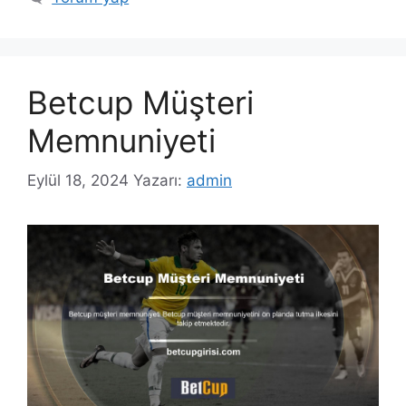
Betcup Müşteri
Memnuniyeti
Eylül 18, 2024
Yazarı:
admin