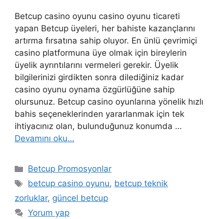
Betcup casino oyunu casino oyunu ticareti
yapan Betcup üyeleri, her bahiste kazançlarını
artırma fırsatına sahip oluyor. En ünlü çevrimiçi
casino platformuna üye olmak için bireylerin
üyelik ayrıntılarını vermeleri gerekir. Üyelik
bilgilerinizi girdikten sonra dilediğiniz kadar
casino oyunu oynama özgürlüğüne sahip
olursunuz. Betcup casino oyunlarına yönelik hızlı
bahis seçeneklerinden yararlanmak için tek
ihtiyacınız olan, bulunduğunuz konumda …
Devamını oku…
Kategoriler
Betcup Promosyonlar
Etiketler
betcup casino oyunu
,
betcup teknik
zorluklar
,
güncel betcup
Yorum yap