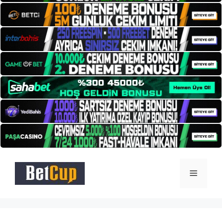
İçeriğe
atla
Menü