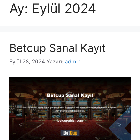
Ay:
Eylül 2024
Betcup Sanal Kayıt
Eylül 28, 2024
Yazarı:
admin