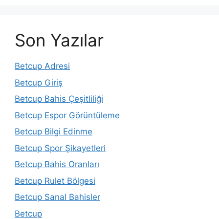
Son Yazılar
Betcup Adresi
Betcup Giriş
Betcup Bahis Çeşitliliği
Betcup Espor Görüntüleme
Betcup Bilgi Edinme
Betcup Spor Şikayetleri
Betcup Bahis Oranları
Betcup Rulet Bölgesi
Betcup Sanal Bahisler
Betcup