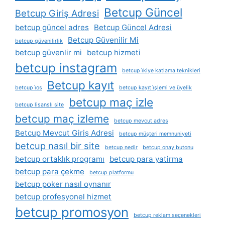
Betcup Güncel
Betcup Giriş Adresi
betcup güncel adres
Betcup Güncel Adresi
Betcup Güvenilir Mi
betcup güvenilirlik
betcup güvenlir mi
betcup hizmeti
betcup instagram
betcup i̇kiye katlama teknikleri
Betcup kayıt
betcup i̇os
betcup kayıt i̇şlemi ve üyelik
betcup maç izle
betcup lisanslı site
betcup maç izleme
betcup mevcut adres
Betcup Mevcut Giriş Adresi
betcup müşteri memnuniyeti
betcup nasıl bir site
betcup nedir
betcup onay butonu
betcup ortaklık programı
betcup para yatirma
betcup para çekme
betcup platformu
betcup poker nasıl oynanır
betcup profesyonel hizmet
betcup promosyon
betcup reklam seçenekleri