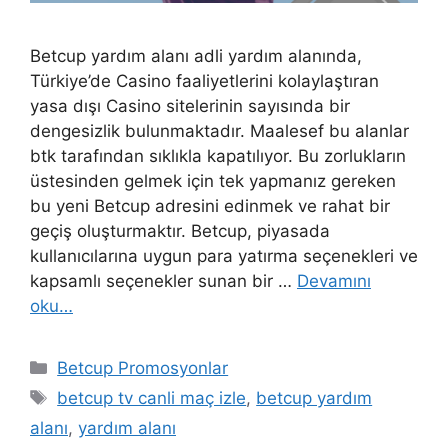
Betcup yardım alanı adli yardım alanında,
Türkiye’de Casino faaliyetlerini kolaylaştıran
yasa dışı Casino sitelerinin sayısında bir
dengesizlik bulunmaktadır. Maalesef bu alanlar
btk tarafından sıklıkla kapatılıyor. Bu zorlukların
üstesinden gelmek için tek yapmanız gereken
bu yeni Betcup adresini edinmek ve rahat bir
geçiş oluşturmaktır. Betcup, piyasada
kullanıcılarına uygun para yatırma seçenekleri ve
kapsamlı seçenekler sunan bir …
Devamını
oku…
Kategoriler
Betcup Promosyonlar
Etiketler
betcup tv canli maç izle
,
betcup yardım
alanı
,
yardım alanı