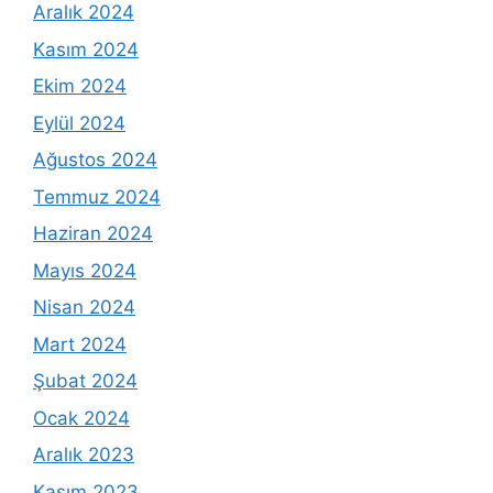
Aralık 2024
Kasım 2024
Ekim 2024
Eylül 2024
Ağustos 2024
Temmuz 2024
Haziran 2024
Mayıs 2024
Nisan 2024
Mart 2024
Şubat 2024
Ocak 2024
Aralık 2023
Kasım 2023