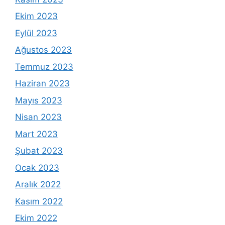
Ekim 2023
Eylül 2023
Ağustos 2023
Temmuz 2023
Haziran 2023
Mayıs 2023
Nisan 2023
Mart 2023
Şubat 2023
Ocak 2023
Aralık 2022
Kasım 2022
Ekim 2022