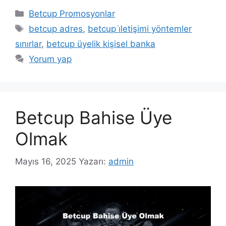
Kategoriler
Betcup Promosyonlar
Etiketler
betcup adres
,
betcup i̇letişimi yöntemler
sınırlar
,
betcup üyelik kişisel banka
Yorum yap
Betcup Bahise Üye
Olmak
Mayıs 16, 2025
Yazarı:
admin