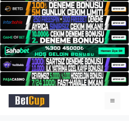
İçeriğe
atla
Menü