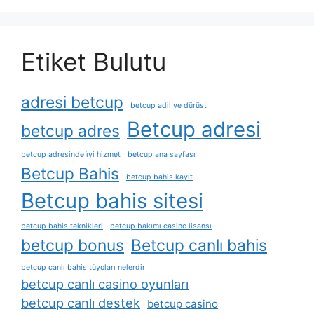
Etiket Bulutu
adresi betcup
betcup adil ve dürüst
Betcup adresi
betcup adres
betcup adresinde i̇yi hizmet
betcup ana sayfası
Betcup Bahis
betcup bahis kayıt
Betcup bahis sitesi
betcup bahis teknikleri
betcup bakımı casino lisansı
betcup bonus
Betcup canlı bahis
betcup canlı bahis tüyoları nelerdir
betcup canlı casino oyunları
betcup canlı destek
betcup casino