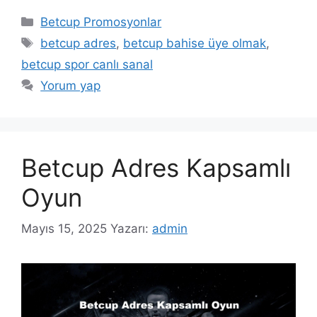
Kategoriler
Betcup Promosyonlar
Etiketler
betcup adres
,
betcup bahise üye olmak
,
betcup spor canlı sanal
Yorum yap
Betcup Adres Kapsamlı
Oyun
Mayıs 15, 2025
Yazarı:
admin