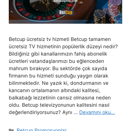
Betcup ücretsiz tv hizmeti Betcup tamamen
ücretsiz TV hizmetinin popülerlik düzeyi nedir?
Bildiğiniz gibi kanallarımızın fahiş abonelik
ücretleri vatandaşlarımızı bu eğlenceden
mahrum bırakıyor. Bu sektörde çok sayıda
firmanın bu hizmeti sunduğu yaygın olarak
bilinmektedir. Ne yazık ki, dondurmanın ve
kancanın ortalamanın altındaki kalitesi,
balkabağı lezzetinin cansız olmasına neden
oldu. Betcup televizyonunun kalitesini nasıl
değerlendiriyorsunuz? Aynı …
Devamını oku…
Kategoriler
Betcup Promosyonlar