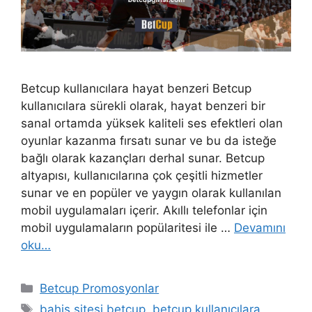
Betcup kullanıcılara hayat benzeri Betcup
kullanıcılara sürekli olarak, hayat benzeri bir
sanal ortamda yüksek kaliteli ses efektleri olan
oyunlar kazanma fırsatı sunar ve bu da isteğe
bağlı olarak kazançları derhal sunar. Betcup
altyapısı, kullanıcılarına çok çeşitli hizmetler
sunar ve en popüler ve yaygın olarak kullanılan
mobil uygulamaları içerir. Akıllı telefonlar için
mobil uygulamaların popülaritesi ile …
Devamını
oku…
Kategoriler
Betcup Promosyonlar
Etiketler
bahis sitesi betcup
,
betcup kullanıcılara