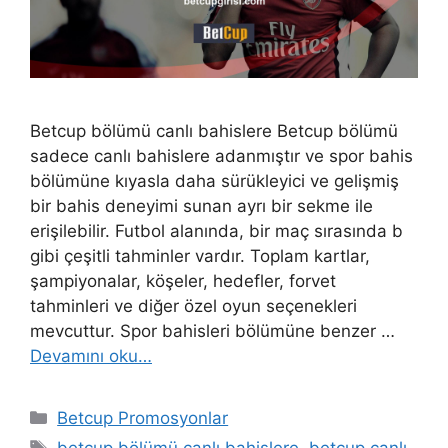
Betcup bölümü canlı bahislere Betcup bölümü
sadece canlı bahislere adanmıştır ve spor bahis
bölümüne kıyasla daha sürükleyici ve gelişmiş
bir bahis deneyimi sunan ayrı bir sekme ile
erişilebilir. Futbol alanında, bir maç sırasında b
gibi çeşitli tahminler vardır. Toplam kartlar,
şampiyonalar, köşeler, hedefler, forvet
tahminleri ve diğer özel oyun seçenekleri
mevcuttur. Spor bahisleri bölümüne benzer …
Devamını oku…
Kategoriler
Betcup Promosyonlar
Etiketler
betcup bölümü canlı bahislere
,
betcup canlı