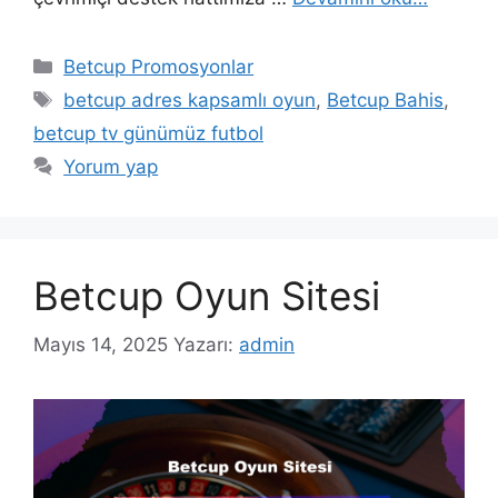
Kategoriler
Betcup Promosyonlar
Etiketler
betcup adres kapsamlı oyun
,
Betcup Bahis
,
betcup tv günümüz futbol
Yorum yap
Betcup Oyun Sitesi
Mayıs 14, 2025
Yazarı:
admin