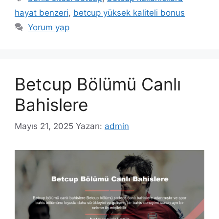
hayat benzeri
,
betcup yüksek kaliteli bonus
Yorum yap
Betcup Bölümü Canlı
Bahislere
Mayıs 21, 2025
Yazarı:
admin