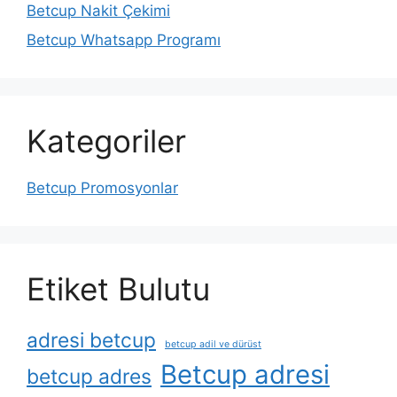
Betcup Nakit Çekimi
Betcup Whatsapp Programı
Kategoriler
Betcup Promosyonlar
Etiket Bulutu
adresi betcup
betcup adil ve dürüst
Betcup adresi
betcup adres