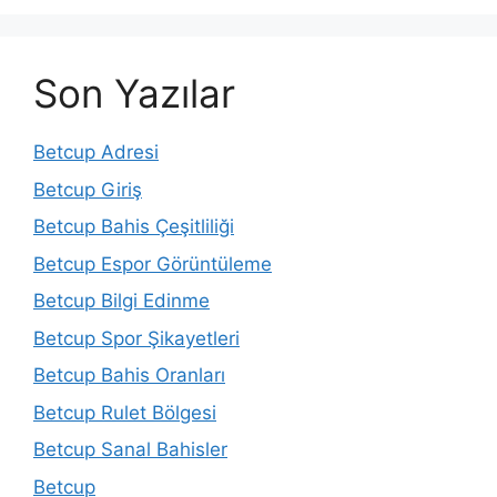
Son Yazılar
Betcup Adresi
Betcup Giriş
Betcup Bahis Çeşitliliği
Betcup Espor Görüntüleme
Betcup Bilgi Edinme
Betcup Spor Şikayetleri
Betcup Bahis Oranları
Betcup Rulet Bölgesi
Betcup Sanal Bahisler
Betcup