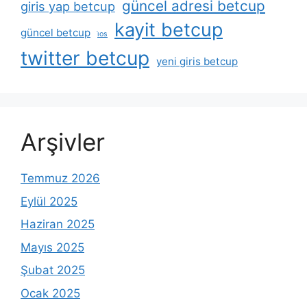
güncel adresi betcup
giris yap betcup
kayit betcup
güncel betcup
i̇os
twitter betcup
yeni giris betcup
Arşivler
Temmuz 2026
Eylül 2025
Haziran 2025
Mayıs 2025
Şubat 2025
Ocak 2025