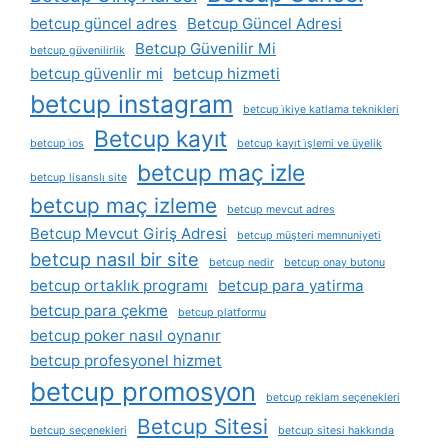
betcup güncel adres
Betcup Güncel Adresi
Betcup Güvenilir Mi
betcup güvenilirlik
betcup güvenlir mi
betcup hizmeti
betcup instagram
betcup i̇kiye katlama teknikleri
Betcup kayıt
betcup i̇os
betcup kayıt i̇şlemi ve üyelik
betcup maç izle
betcup lisanslı site
betcup maç izleme
betcup mevcut adres
Betcup Mevcut Giriş Adresi
betcup müşteri memnuniyeti
betcup nasıl bir site
betcup nedir
betcup onay butonu
betcup ortaklık programı
betcup para yatirma
betcup para çekme
betcup platformu
betcup poker nasıl oynanır
betcup profesyonel hizmet
betcup promosyon
betcup reklam seçenekleri
Betcup Sitesi
betcup seçenekleri
betcup sitesi hakkında