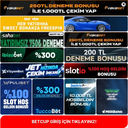
×
BETCUP GİRİŞ İÇİN TIKLAYINIZ!