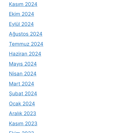
Kasım 2024
Ekim 2024
Eylül 2024
Ağustos 2024
Temmuz 2024
Haziran 2024
Mayıs 2024
Nisan 2024
Mart 2024
Şubat 2024
Ocak 2024
Aralık 2023
Kasım 2023