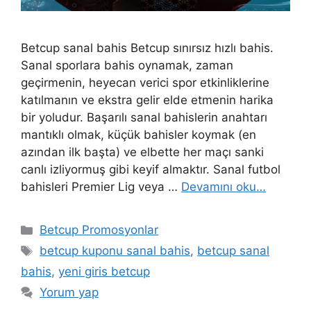
Betcup sanal bahis Betcup sınırsız hızlı bahis.
Sanal sporlara bahis oynamak, zaman
geçirmenin, heyecan verici spor etkinliklerine
katılmanın ve ekstra gelir elde etmenin harika
bir yoludur. Başarılı sanal bahislerin anahtarı
mantıklı olmak, küçük bahisler koymak (en
azından ilk başta) ve elbette her maçı sanki
canlı izliyormuş gibi keyif almaktır. Sanal futbol
bahisleri Premier Lig veya …
Devamını oku…
Kategoriler
Betcup Promosyonlar
Etiketler
betcup kuponu sanal bahis
,
betcup sanal
bahis
,
yeni giris betcup
Yorum yap