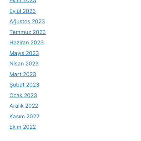
Ekim 2023
Eylül 2023
Ağustos 2023
Temmuz 2023
Haziran 2023
Mayıs 2023
Nisan 2023
Mart 2023
Şubat 2023
Ocak 2023
Aralık 2022
Kasım 2022
Ekim 2022