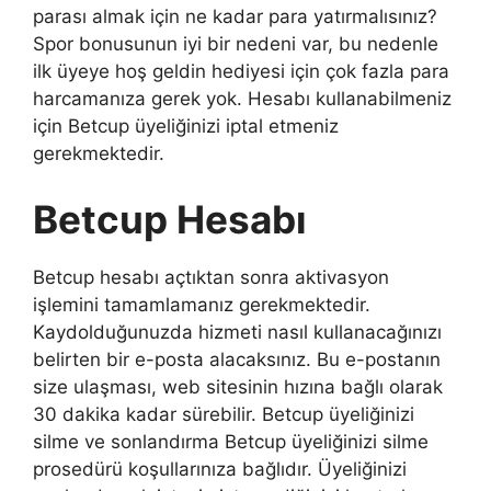
parası almak için ne kadar para yatırmalısınız?
Spor bonusunun iyi bir nedeni var, bu nedenle
ilk üyeye hoş geldin hediyesi için çok fazla para
harcamanıza gerek yok. Hesabı kullanabilmeniz
için Betcup üyeliğinizi iptal etmeniz
gerekmektedir.
Betcup Hesabı
Betcup hesabı açtıktan sonra aktivasyon
işlemini tamamlamanız gerekmektedir.
Kaydolduğunuzda hizmeti nasıl kullanacağınızı
belirten bir e-posta alacaksınız. Bu e-postanın
size ulaşması, web sitesinin hızına bağlı olarak
30 dakika kadar sürebilir. Betcup üyeliğinizi
silme ve sonlandırma Betcup üyeliğinizi silme
prosedürü koşullarınıza bağlıdır. Üyeliğinizi