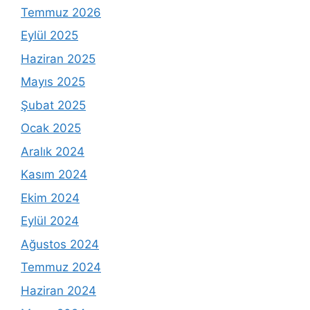
Temmuz 2026
Eylül 2025
Haziran 2025
Mayıs 2025
Şubat 2025
Ocak 2025
Aralık 2024
Kasım 2024
Ekim 2024
Eylül 2024
Ağustos 2024
Temmuz 2024
Haziran 2024