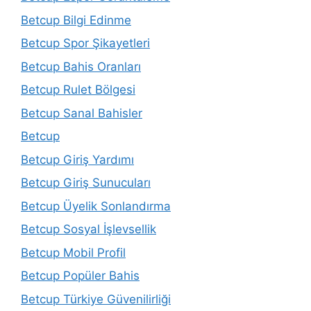
Betcup Bilgi Edinme
Betcup Spor Şikayetleri
Betcup Bahis Oranları
Betcup Rulet Bölgesi
Betcup Sanal Bahisler
Betcup
Betcup Giriş Yardımı
Betcup Giriş Sunucuları
Betcup Üyelik Sonlandırma
Betcup Sosyal İşlevsellik
Betcup Mobil Profil
Betcup Popüler Bahis
Betcup Türkiye Güvenilirliği