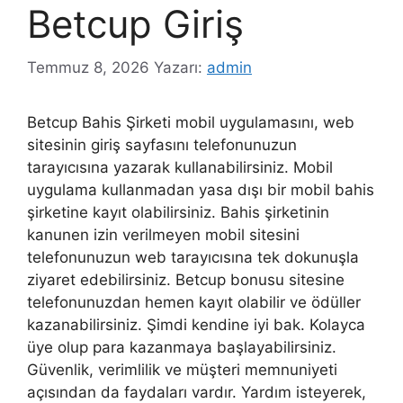
Betcup Giriş
Temmuz 8, 2026
Yazarı:
admin
Betcup Bahis Şirketi mobil uygulamasını, web
sitesinin giriş sayfasını telefonunuzun
tarayıcısına yazarak kullanabilirsiniz. Mobil
uygulama kullanmadan yasa dışı bir mobil bahis
şirketine kayıt olabilirsiniz. Bahis şirketinin
kanunen izin verilmeyen mobil sitesini
telefonunuzun web tarayıcısına tek dokunuşla
ziyaret edebilirsiniz. Betcup bonusu sitesine
telefonunuzdan hemen kayıt olabilir ve ödüller
kazanabilirsiniz. Şimdi kendine iyi bak. Kolayca
üye olup para kazanmaya başlayabilirsiniz.
Güvenlik, verimlilik ve müşteri memnuniyeti
açısından da faydaları vardır. Yardım isteyerek,