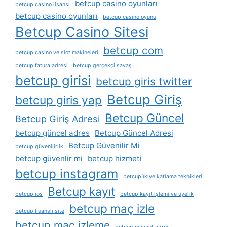
betcup casino oyunları
betcup casino lisansı
betcup casino oyunları
betcup casino oyunu
Betcup Casino Sitesi
betcup com
betcup casino ve slot makineleri
betcup fatura adresi
betcup gerçekçi savaş
betcup girisi
betcup giris twitter
Betcup Giriş
betcup giris yap
Betcup Güncel
Betcup Giriş Adresi
betcup güncel adres
Betcup Güncel Adresi
Betcup Güvenilir Mi
betcup güvenilirlik
betcup güvenlir mi
betcup hizmeti
betcup instagram
betcup i̇kiye katlama teknikleri
Betcup kayıt
betcup i̇os
betcup kayıt i̇şlemi ve üyelik
betcup maç izle
betcup lisanslı site
betcup maç izleme