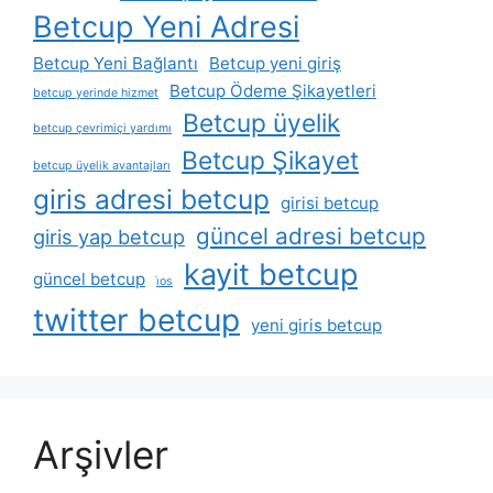
Betcup Yeni Adresi
Betcup Yeni Bağlantı
Betcup yeni giriş
Betcup Ödeme Şikayetleri
betcup yerinde hizmet
Betcup üyelik
betcup çevrimiçi yardımı
Betcup Şikayet
betcup üyelik avantajları
giris adresi betcup
girisi betcup
güncel adresi betcup
giris yap betcup
kayit betcup
güncel betcup
i̇os
twitter betcup
yeni giris betcup
Arşivler