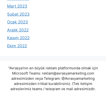
Mart 2023
Şubat 2023
Ocak 2023
Aralık 2022
Kasım 2022
Ekim 2022
"Avrasya'nın en büyük reklam platformunda olmak için
Microsoft Teams:
reklam@avrasyamarketing.com
adresimizden veya Telegram: @Avrasyamarketing
adresimizden irtibat kurabilirsiniz. (Tek iletişim
adreslerimiz teams / telegram ve mail adresimizdir.
Harici hiçbir iletişim adresimiz bulunmamaktadır.
Lütfen itibar etmeyiniz.) Türkiye yasalarına göre 7258
sayılı kanun uyarınca yasa dışı bahis oynamanın