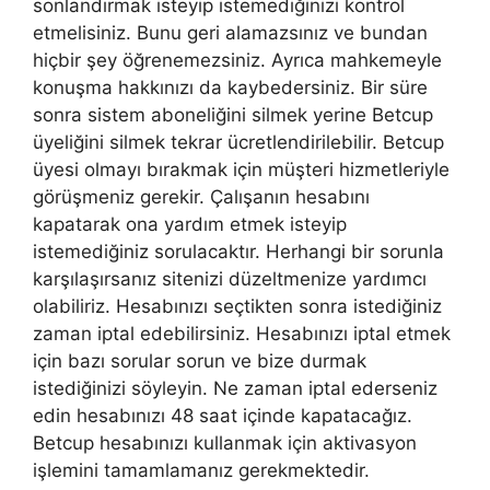
sonlandırmak isteyip istemediğinizi kontrol
etmelisiniz. Bunu geri alamazsınız ve bundan
hiçbir şey öğrenemezsiniz. Ayrıca mahkemeyle
konuşma hakkınızı da kaybedersiniz. Bir süre
sonra sistem aboneliğini silmek yerine Betcup
üyeliğini silmek tekrar ücretlendirilebilir. Betcup
üyesi olmayı bırakmak için müşteri hizmetleriyle
görüşmeniz gerekir. Çalışanın hesabını
kapatarak ona yardım etmek isteyip
istemediğiniz sorulacaktır. Herhangi bir sorunla
karşılaşırsanız sitenizi düzeltmenize yardımcı
olabiliriz. Hesabınızı seçtikten sonra istediğiniz
zaman iptal edebilirsiniz. Hesabınızı iptal etmek
için bazı sorular sorun ve bize durmak
istediğinizi söyleyin. Ne zaman iptal ederseniz
edin hesabınızı 48 saat içinde kapatacağız.
Betcup hesabınızı kullanmak için aktivasyon
işlemini tamamlamanız gerekmektedir.