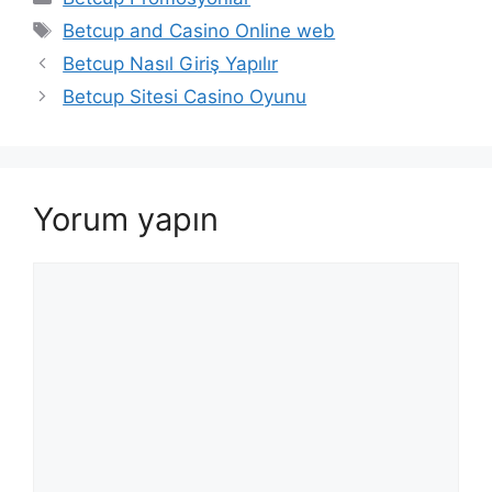
Etiketler
Betcup and Casino Online web
Yazı
Betcup Nasıl Giriş Yapılır
dolaşımı
Betcup Sitesi Casino Oyunu
Yorum yapın
Yorum