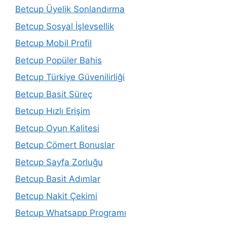
Betcup Üyelik Sonlandırma
Betcup Sosyal İşlevsellik
Betcup Mobil Profil
Betcup Popüler Bahis
Betcup Türkiye Güvenilirliği
Betcup Basit Süreç
Betcup Hızlı Erişim
Betcup Oyun Kalitesi
Betcup Cömert Bonuslar
Betcup Sayfa Zorluğu
Betcup Basit Adımlar
Betcup Nakit Çekimi
Betcup Whatsapp Programı