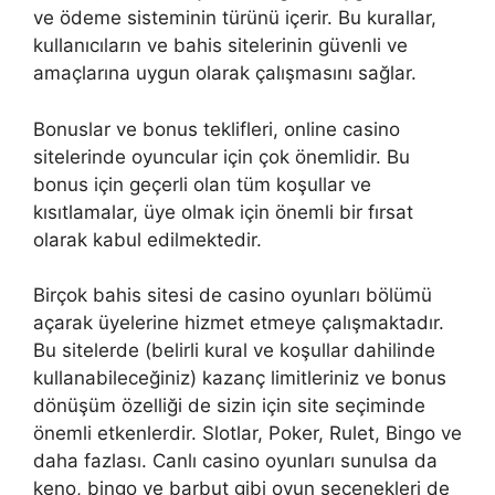
ve ödeme sisteminin türünü içerir. Bu kurallar,
kullanıcıların ve bahis sitelerinin güvenli ve
amaçlarına uygun olarak çalışmasını sağlar.
Bonuslar ve bonus teklifleri, online casino
sitelerinde oyuncular için çok önemlidir. Bu
bonus için geçerli olan tüm koşullar ve
kısıtlamalar, üye olmak için önemli bir fırsat
olarak kabul edilmektedir.
Birçok bahis sitesi de casino oyunları bölümü
açarak üyelerine hizmet etmeye çalışmaktadır.
Bu sitelerde (belirli kural ve koşullar dahilinde
kullanabileceğiniz) kazanç limitleriniz ve bonus
dönüşüm özelliği de sizin için site seçiminde
önemli etkenlerdir. Slotlar, Poker, Rulet, Bingo ve
daha fazlası. Canlı casino oyunları sunulsa da
keno, bingo ve barbut gibi oyun seçenekleri de