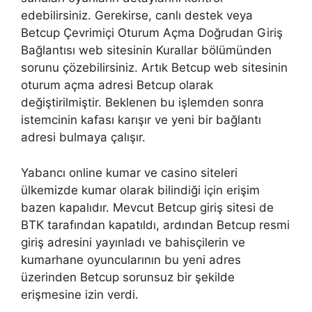
edebilirsiniz. Gerekirse, canlı destek veya
Betcup Çevrimiçi Oturum Açma Doğrudan Giriş
Bağlantısı web sitesinin Kurallar bölümünden
sorunu çözebilirsiniz. Artık Betcup web sitesinin
oturum açma adresi Betcup olarak
değiştirilmiştir. Beklenen bu işlemden sonra
istemcinin kafası karışır ve yeni bir bağlantı
adresi bulmaya çalışır.
Yabancı online kumar ve casino siteleri
ülkemizde kumar olarak bilindiği için erişim
bazen kapalıdır. Mevcut Betcup giriş sitesi de
BTK tarafından kapatıldı, ardından Betcup resmi
giriş adresini yayınladı ve bahisçilerin ve
kumarhane oyuncularının bu yeni adres
üzerinden Betcup sorunsuz bir şekilde
erişmesine izin verdi.