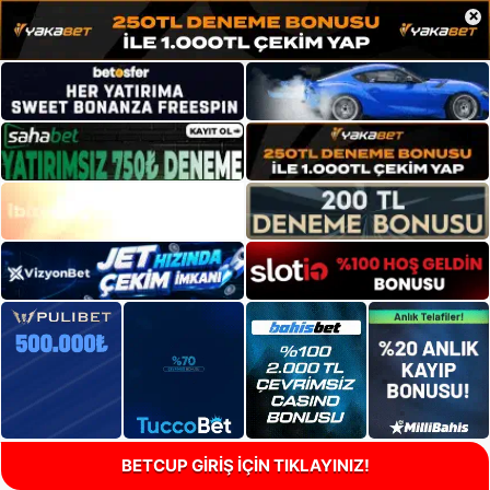
×
BETCUP GİRİŞ İÇİN TIKLAYINIZ!