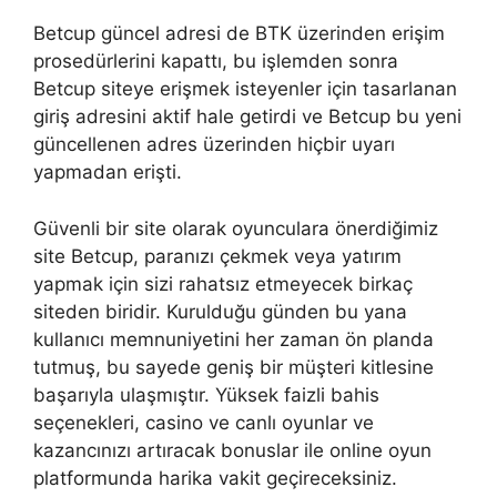
Betcup güncel adresi de BTK üzerinden erişim
prosedürlerini kapattı, bu işlemden sonra
Betcup siteye erişmek isteyenler için tasarlanan
giriş adresini aktif hale getirdi ve Betcup bu yeni
güncellenen adres üzerinden hiçbir uyarı
yapmadan erişti.
Güvenli bir site olarak oyunculara önerdiğimiz
site Betcup, paranızı çekmek veya yatırım
yapmak için sizi rahatsız etmeyecek birkaç
siteden biridir. Kurulduğu günden bu yana
kullanıcı memnuniyetini her zaman ön planda
tutmuş, bu sayede geniş bir müşteri kitlesine
başarıyla ulaşmıştır. Yüksek faizli bahis
seçenekleri, casino ve canlı oyunlar ve
kazancınızı artıracak bonuslar ile online oyun
platformunda harika vakit geçireceksiniz.