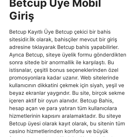
Betcup Üye Mobil
Giriş
Betcup Kayıtlı Üye Betcup çekici bir bahis
sitesidir.İlk olarak, bahisçiler mevcut bir giriş
adresine tıklayarak Betcup bahis yapabilirler.
Ayrıca Betcup, siteye üyelik formu gönderdikten
sonra sitede bir anormallik ile karşılaştı. Bu
istisnalar, çeşitli bonus seçeneklerinden özel
promosyonlara kadar uzanır. Web sitelerinde
kullanıcının dikkatini çekmek için siyah, yeşil ve
beyaz ekranlar yaygındır. Bu site, birçok sekme
içeren aktif bir oyun alanıdır. Betcup Bahis,
hesap açan ve para yatıran tüm kullanıcılara
hizmetlerinin kapısını aralamaktadır. Bu siteye
Betcup üyesi olarak kayıt olarak, bu sitenin tüm
casino hizmetlerinden konforlu ve büyük