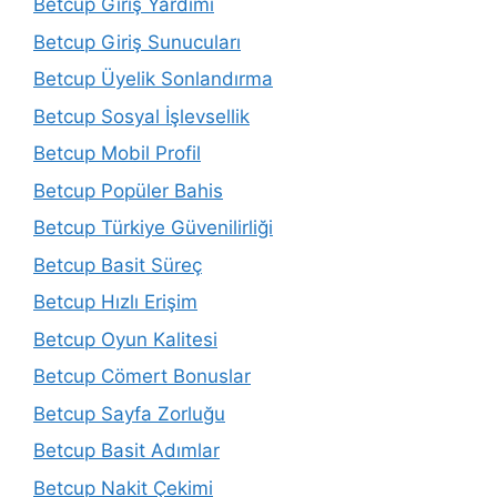
Betcup Giriş Yardımı
Betcup Giriş Sunucuları
Betcup Üyelik Sonlandırma
Betcup Sosyal İşlevsellik
Betcup Mobil Profil
Betcup Popüler Bahis
Betcup Türkiye Güvenilirliği
Betcup Basit Süreç
Betcup Hızlı Erişim
Betcup Oyun Kalitesi
Betcup Cömert Bonuslar
Betcup Sayfa Zorluğu
Betcup Basit Adımlar
Betcup Nakit Çekimi