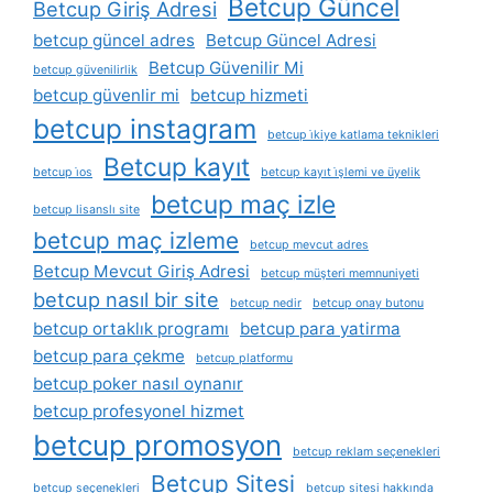
Betcup Güncel
Betcup Giriş Adresi
betcup güncel adres
Betcup Güncel Adresi
Betcup Güvenilir Mi
betcup güvenilirlik
betcup güvenlir mi
betcup hizmeti
betcup instagram
betcup i̇kiye katlama teknikleri
Betcup kayıt
betcup i̇os
betcup kayıt i̇şlemi ve üyelik
betcup maç izle
betcup lisanslı site
betcup maç izleme
betcup mevcut adres
Betcup Mevcut Giriş Adresi
betcup müşteri memnuniyeti
betcup nasıl bir site
betcup nedir
betcup onay butonu
betcup ortaklık programı
betcup para yatirma
betcup para çekme
betcup platformu
betcup poker nasıl oynanır
betcup profesyonel hizmet
betcup promosyon
betcup reklam seçenekleri
Betcup Sitesi
betcup seçenekleri
betcup sitesi hakkında