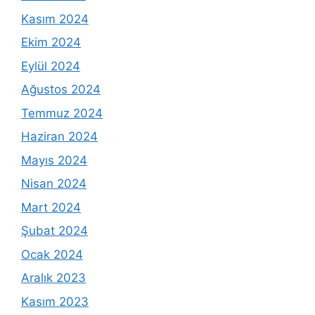
Kasım 2024
Ekim 2024
Eylül 2024
Ağustos 2024
Temmuz 2024
Haziran 2024
Mayıs 2024
Nisan 2024
Mart 2024
Şubat 2024
Ocak 2024
Aralık 2023
Kasım 2023