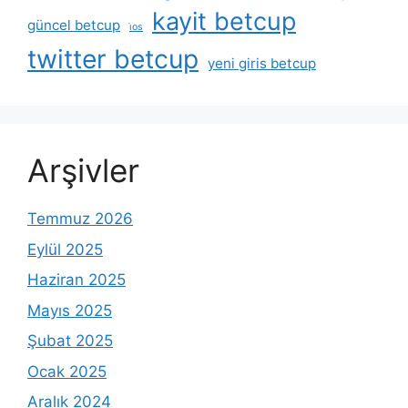
kayit betcup
güncel betcup
i̇os
twitter betcup
yeni giris betcup
Arşivler
Temmuz 2026
Eylül 2025
Haziran 2025
Mayıs 2025
Şubat 2025
Ocak 2025
Aralık 2024