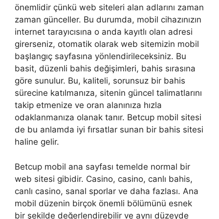
önemlidir çünkü web siteleri alan adlarını zaman
zaman günceller. Bu durumda, mobil cihazınızın
internet tarayıcısına o anda kayıtlı olan adresi
girerseniz, otomatik olarak web sitemizin mobil
başlangıç ​​sayfasına yönlendirileceksiniz. Bu
basit, düzenli bahis değişimleri, bahis sırasına
göre sunulur. Bu, kaliteli, sorunsuz bir bahis
sürecine katılmanıza, sitenin güncel talimatlarını
takip etmenize ve oran alanınıza hızla
odaklanmanıza olanak tanır. Betcup mobil sitesi
de bu anlamda iyi fırsatlar sunan bir bahis sitesi
haline gelir.
Betcup mobil ana sayfası temelde normal bir
web sitesi gibidir. Casino, casino, canlı bahis,
canlı casino, sanal sporlar ve daha fazlası. Ana
mobil düzenin birçok önemli bölümünü esnek
bir şekilde değerlendirebilir ve aynı düzeyde