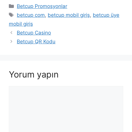
Kategoriler
Betcup Promosyonlar
Etiketler
betcup com
,
betcup mobil giriş
,
betcup üye
mobil giriş
Yazı
Betcup Casino
dolaşımı
Betcup QR Kodu
Yorum yapın
Yorum