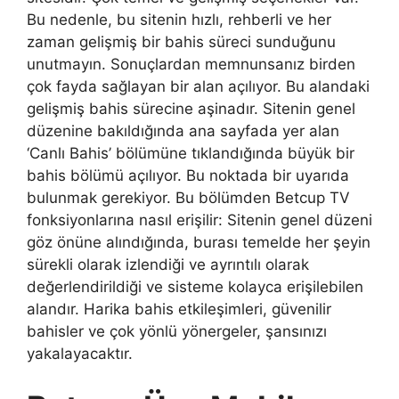
Bu nedenle, bu sitenin hızlı, rehberli ve her
zaman gelişmiş bir bahis süreci sunduğunu
unutmayın. Sonuçlardan memnunsanız birden
çok fayda sağlayan bir alan açılıyor. Bu alandaki
gelişmiş bahis sürecine aşinadır. Sitenin genel
düzenine bakıldığında ana sayfada yer alan
‘Canlı Bahis’ bölümüne tıklandığında büyük bir
bahis bölümü açılıyor. Bu noktada bir uyarıda
bulunmak gerekiyor. Bu bölümden Betcup TV
fonksiyonlarına nasıl erişilir: Sitenin genel düzeni
göz önüne alındığında, burası temelde her şeyin
sürekli olarak izlendiği ve ayrıntılı olarak
değerlendirildiği ve sisteme kolayca erişilebilen
alandır. Harika bahis etkileşimleri, güvenilir
bahisler ve çok yönlü yönergeler, şansınızı
yakalayacaktır.