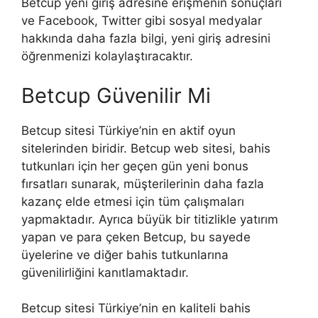
Betcup yeni giriş adresine erişmenin sonuçları
ve Facebook, Twitter gibi sosyal medyalar
hakkında daha fazla bilgi, yeni giriş adresini
öğrenmenizi kolaylaştıracaktır.
Betcup Güvenilir Mi
Betcup sitesi Türkiye’nin en aktif oyun
sitelerinden biridir. Betcup web sitesi, bahis
tutkunları için her geçen gün yeni bonus
fırsatları sunarak, müşterilerinin daha fazla
kazanç elde etmesi için tüm çalışmaları
yapmaktadır. Ayrıca büyük bir titizlikle yatırım
yapan ve para çeken Betcup, bu sayede
üyelerine ve diğer bahis tutkunlarına
güvenilirliğini kanıtlamaktadır.
Betcup sitesi Türkiye’nin en kaliteli bahis