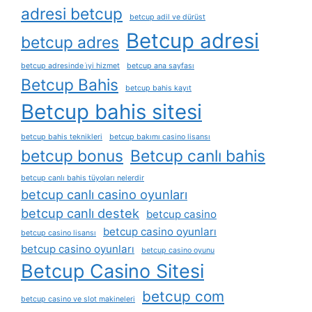
adresi betcup
betcup adil ve dürüst
Betcup adresi
betcup adres
betcup adresinde i̇yi hizmet
betcup ana sayfası
Betcup Bahis
betcup bahis kayıt
Betcup bahis sitesi
betcup bahis teknikleri
betcup bakımı casino lisansı
betcup bonus
Betcup canlı bahis
betcup canlı bahis tüyoları nelerdir
betcup canlı casino oyunları
betcup canlı destek
betcup casino
betcup casino oyunları
betcup casino lisansı
betcup casino oyunları
betcup casino oyunu
Betcup Casino Sitesi
betcup com
betcup casino ve slot makineleri