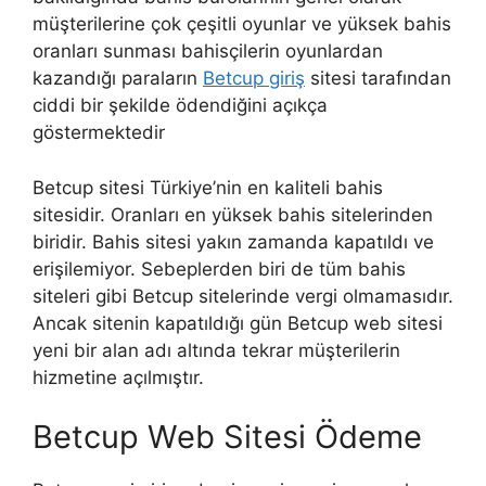
müşterilerine çok çeşitli oyunlar ve yüksek bahis
oranları sunması bahisçilerin oyunlardan
kazandığı paraların
Betcup giriş
sitesi tarafından
ciddi bir şekilde ödendiğini açıkça
göstermektedir
Betcup sitesi Türkiye’nin en kaliteli bahis
sitesidir. Oranları en yüksek bahis sitelerinden
biridir. Bahis sitesi yakın zamanda kapatıldı ve
erişilemiyor. Sebeplerden biri de tüm bahis
siteleri gibi Betcup sitelerinde vergi olmamasıdır.
Ancak sitenin kapatıldığı gün Betcup web sitesi
yeni bir alan adı altında tekrar müşterilerin
hizmetine açılmıştır.
Betcup Web Sitesi Ödeme