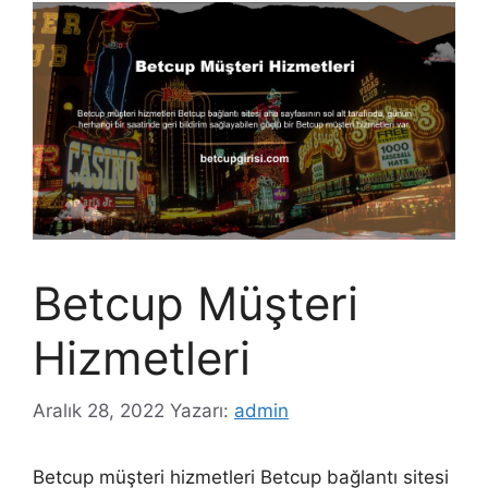
Betcup Müşteri
Hizmetleri
Aralık 28, 2022
Yazarı:
admin
Betcup müşteri hizmetleri Betcup bağlantı sitesi