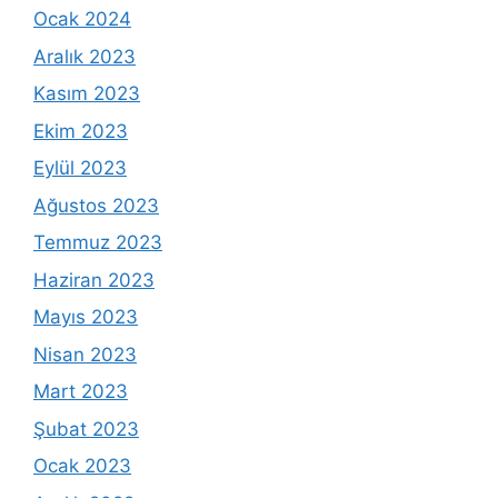
Ocak 2024
Aralık 2023
Kasım 2023
Ekim 2023
Eylül 2023
Ağustos 2023
Temmuz 2023
Haziran 2023
Mayıs 2023
Nisan 2023
Mart 2023
Şubat 2023
Ocak 2023