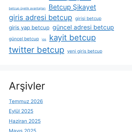
Betcup Şikayet
betcup üyelik avantajları
giris adresi betcup
girisi betcup
güncel adresi betcup
giris yap betcup
kayit betcup
güncel betcup
i̇os
twitter betcup
yeni giris betcup
Arşivler
Temmuz 2026
Eylül 2025
Haziran 2025
Mayıs 2025