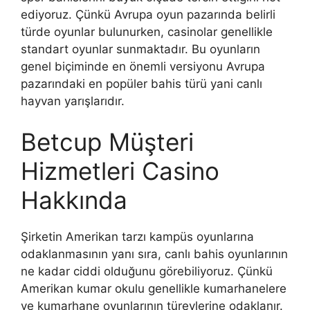
ediyoruz. Çünkü Avrupa oyun pazarında belirli
türde oyunlar bulunurken, casinolar genellikle
standart oyunlar sunmaktadır. Bu oyunların
genel biçiminde en önemli versiyonu Avrupa
pazarındaki en popüler bahis türü yani canlı
hayvan yarışlarıdır.
Betcup Müşteri
Hizmetleri Casino
Hakkında
Şirketin Amerikan tarzı kampüs oyunlarına
odaklanmasının yanı sıra, canlı bahis oyunlarının
ne kadar ciddi olduğunu görebiliyoruz. Çünkü
Amerikan kumar okulu genellikle kumarhanelere
ve kumarhane oyunlarının türevlerine odaklanır.