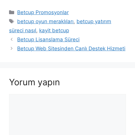
Kategoriler
Betcup Promosyonlar
Etiketler
betcup oyun meraklıları
,
betcup yatırım
süreci nasıl
,
kayit betcup
Yazı
Betcup Lisanslama Süreci
dolaşımı
Betcup Web Sitesinden Canlı Destek Hizmeti
Yorum yapın
Yorum