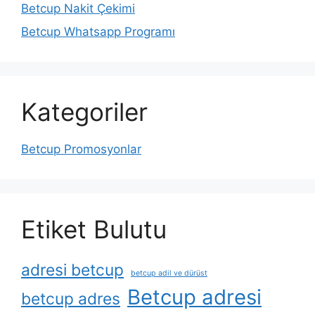
Betcup Nakit Çekimi
Betcup Whatsapp Programı
Kategoriler
Betcup Promosyonlar
Etiket Bulutu
adresi betcup
betcup adil ve dürüst
Betcup adresi
betcup adres