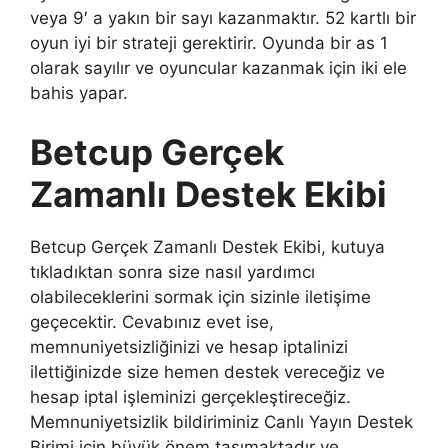
veya 9′ a yakın bir sayı kazanmaktır. 52 kartlı bir
oyun iyi bir strateji gerektirir. Oyunda bir as 1
olarak sayılır ve oyuncular kazanmak için iki ele
bahis yapar.
Betcup Gerçek
Zamanlı Destek Ekibi
Betcup Gerçek Zamanlı Destek Ekibi, kutuya
tıkladıktan sonra size nasıl yardımcı
olabileceklerini sormak için sizinle iletişime
geçecektir. Cevabınız evet ise,
memnuniyetsizliğinizi ve hesap iptalinizi
ilettiğinizde size hemen destek vereceğiz ve
hesap iptal işleminizi gerçekleştireceğiz.
Memnuniyetsizlik bildiriminiz Canlı Yayın Destek
Birimi için büyük önem taşımaktadır ve