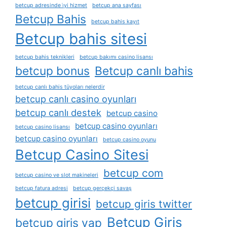
betcup adresinde i̇yi hizmet
betcup ana sayfası
Betcup Bahis
betcup bahis kayıt
Betcup bahis sitesi
betcup bahis teknikleri
betcup bakımı casino lisansı
betcup bonus
Betcup canlı bahis
betcup canlı bahis tüyoları nelerdir
betcup canlı casino oyunları
betcup canlı destek
betcup casino
betcup casino oyunları
betcup casino lisansı
betcup casino oyunları
betcup casino oyunu
Betcup Casino Sitesi
betcup com
betcup casino ve slot makineleri
betcup fatura adresi
betcup gerçekçi savaş
betcup girisi
betcup giris twitter
Betcup Giriş
betcup giris yap