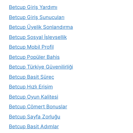
Betcup Giriş Yardımı
Betcup Giriş Sunucuları
Betcup Üyelik Sonlandırma
Betcup Sosyal İşlevsellik
Betcup Mobil Profil
Betcup Popüler Bahis
Betcup Türkiye Güvenilirliği
Betcup Basit Süreç
Betcup Hızlı Erişim
Betcup Oyun Kalitesi
Betcup Cömert Bonuslar
Betcup Sayfa Zorluğu
Betcup Basit Adımlar