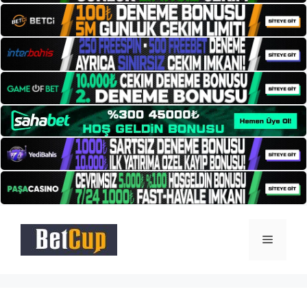
İçeriğe
atla
Menü