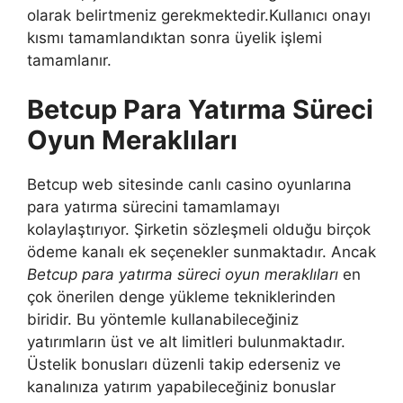
olarak belirtmeniz gerekmektedir.Kullanıcı onayı
kısmı tamamlandıktan sonra üyelik işlemi
tamamlanır.
Betcup Para Yatırma Süreci
Oyun Meraklıları
Betcup web sitesinde canlı casino oyunlarına
para yatırma sürecini tamamlamayı
kolaylaştırıyor. Şirketin sözleşmeli olduğu birçok
ödeme kanalı ek seçenekler sunmaktadır. Ancak
Betcup para yatırma süreci oyun meraklıları
en
çok önerilen denge yükleme tekniklerinden
biridir. Bu yöntemle kullanabileceğiniz
yatırımların üst ve alt limitleri bulunmaktadır.
Üstelik bonusları düzenli takip ederseniz ve
kanalınıza yatırım yapabileceğiniz bonuslar