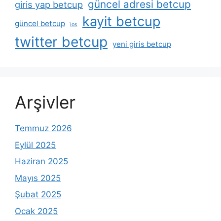
güncel adresi betcup
giris yap betcup
kayit betcup
güncel betcup
i̇os
twitter betcup
yeni giris betcup
Arşivler
Temmuz 2026
Eylül 2025
Haziran 2025
Mayıs 2025
Şubat 2025
Ocak 2025