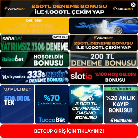
×
BETCUP GİRİŞ İÇİN TIKLAYINIZ!