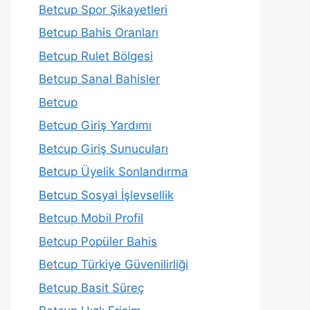
Betcup Spor Şikayetleri
Betcup Bahis Oranları
Betcup Rulet Bölgesi
Betcup Sanal Bahisler
Betcup
Betcup Giriş Yardımı
Betcup Giriş Sunucuları
Betcup Üyelik Sonlandırma
Betcup Sosyal İşlevsellik
Betcup Mobil Profil
Betcup Popüler Bahis
Betcup Türkiye Güvenilirliği
Betcup Basit Süreç