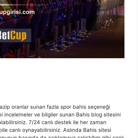
azip oranlar sunan fazla spor bahis seçeneği
i incelemeler ve bilgiler sunan Bahis blog sitesini
abilirsiniz. 7/24 canlı destek ile her zaman
bile canlı oynayabilirsiniz. Aslında Bahis sitesi
konunun başında da açıklamaya çalıştığım gibi canlı