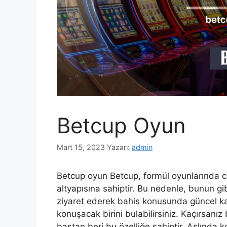
Betcup Oyun
Mart 15, 2023
Yazarı:
admin
Betcup oyun Betcup, formül oyunlarında c
altyapısına sahiptir. Bu nedenle, bunun gib
ziyaret ederek bahis konusunda güncel kal
konuşacak birini bulabilirsiniz. Kaçırsanız 
baştan beri bu özelliğe sahiptir. Aslında 