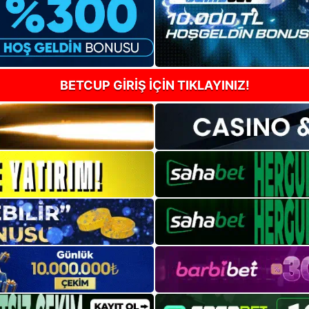
BETCUP GİRİŞ İÇİN TIKLAYINIZ!