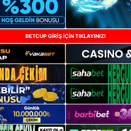
BETCUP GİRİŞ İÇİN TIKLAYINIZ!