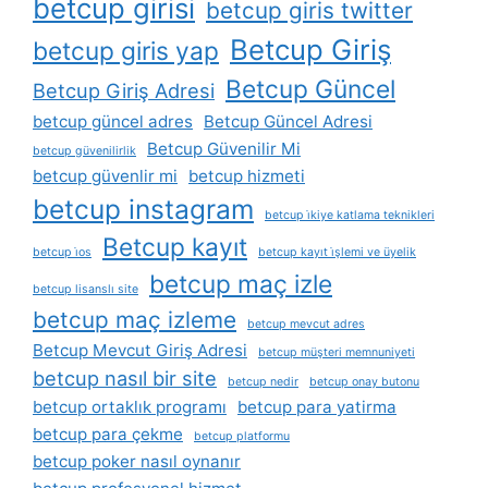
betcup girisi
betcup giris twitter
Betcup Giriş
betcup giris yap
Betcup Güncel
Betcup Giriş Adresi
betcup güncel adres
Betcup Güncel Adresi
Betcup Güvenilir Mi
betcup güvenilirlik
betcup güvenlir mi
betcup hizmeti
betcup instagram
betcup i̇kiye katlama teknikleri
Betcup kayıt
betcup i̇os
betcup kayıt i̇şlemi ve üyelik
betcup maç izle
betcup lisanslı site
betcup maç izleme
betcup mevcut adres
Betcup Mevcut Giriş Adresi
betcup müşteri memnuniyeti
betcup nasıl bir site
betcup nedir
betcup onay butonu
betcup ortaklık programı
betcup para yatirma
betcup para çekme
betcup platformu
betcup poker nasıl oynanır