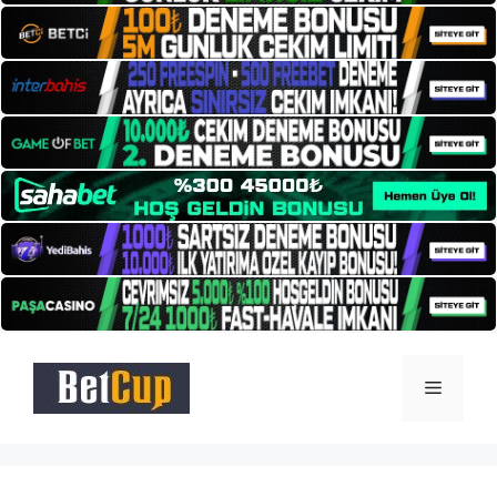
İçeriğe
atla
Menü