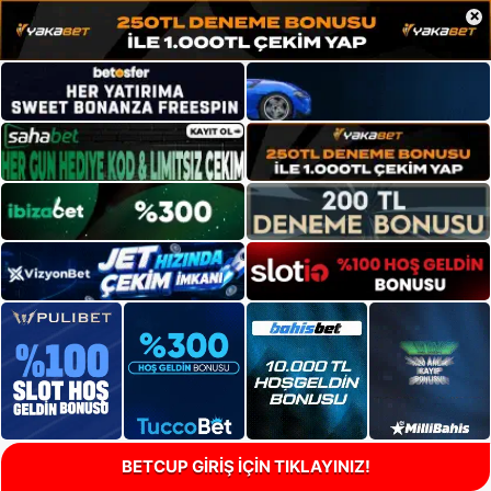
×
BETCUP GİRİŞ İÇİN TIKLAYINIZ!