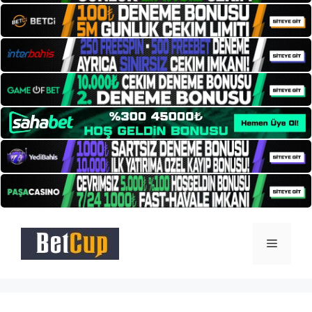
İçeriğe
atla
Menü