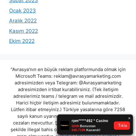
Şubat 2023
Ocak 2023
Aralık 2022
Kasım 2022
Ekim 2022
"Avrasya'nın en büyük reklam platformunda olmak için
Microsoft Teams:
reklam@avrasyamarketing.com
adresimizden veya Telegram: @Avrasyamarketing
adresimizden irtibat kurabilirsiniz. (Tek iletişim
adreslerimiz teams / telegram ve mail adresimizdir.
Harici hiçbir iletişim adresimiz bulunmamaktadır.
Lütfen itibar etmeyiniz.) Türkiye yasalarına göre 7258
sayılı kanun uyarınca yasa dışı bahis oynamanın
cezaları mevcuttur. Şu an bulunduğunuz site hiç bir
şekilde illegal bahis oyunları oynatmıyor ve oynamaya