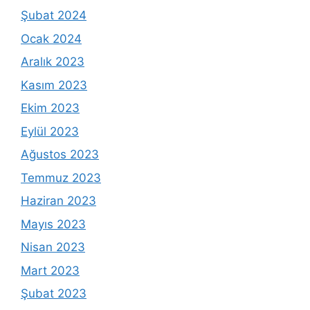
Şubat 2024
Ocak 2024
Aralık 2023
Kasım 2023
Ekim 2023
Eylül 2023
Ağustos 2023
Temmuz 2023
Haziran 2023
Mayıs 2023
Nisan 2023
Mart 2023
Şubat 2023