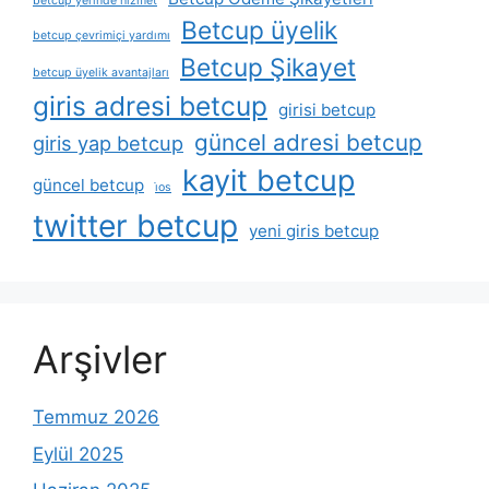
betcup yerinde hizmet
Betcup üyelik
betcup çevrimiçi yardımı
Betcup Şikayet
betcup üyelik avantajları
giris adresi betcup
girisi betcup
güncel adresi betcup
giris yap betcup
kayit betcup
güncel betcup
i̇os
twitter betcup
yeni giris betcup
Arşivler
Temmuz 2026
Eylül 2025