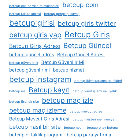
betcup com
betcup casino ve slot makineleri
betcup fatura adresi
betcup gerçekçi savaş
betcup girisi
betcup giris twitter
Betcup Giriş
betcup giris yap
Betcup Güncel
Betcup Giriş Adresi
betcup güncel adres
Betcup Güncel Adresi
Betcup Güvenilir Mi
betcup güvenilirlik
betcup güvenlir mi
betcup hizmeti
betcup instagram
betcup i̇kiye katlama teknikleri
Betcup kayıt
betcup i̇os
betcup kayıt i̇şlemi ve üyelik
betcup maç izle
betcup lisanslı site
betcup maç izleme
betcup mevcut adres
Betcup Mevcut Giriş Adresi
betcup müşteri memnuniyeti
betcup nasıl bir site
betcup nedir
betcup onay butonu
betcup ortaklık programı
betcup para yatirma