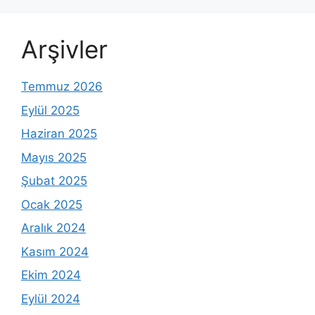
Arşivler
Temmuz 2026
Eylül 2025
Haziran 2025
Mayıs 2025
Şubat 2025
Ocak 2025
Aralık 2024
Kasım 2024
Ekim 2024
Eylül 2024