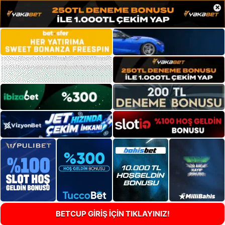
×
BETCUP GİRİŞ İÇİN TIKLAYINIZ!