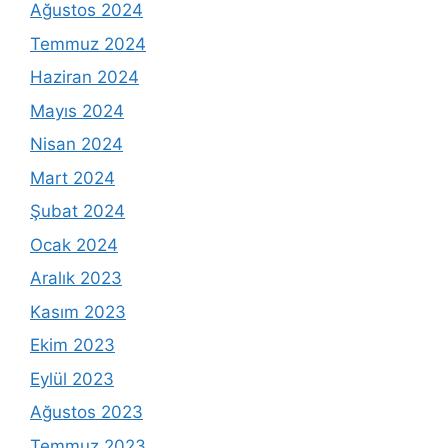
Ağustos 2024
Temmuz 2024
Haziran 2024
Mayıs 2024
Nisan 2024
Mart 2024
Şubat 2024
Ocak 2024
Aralık 2023
Kasım 2023
Ekim 2023
Eylül 2023
Ağustos 2023
Temmuz 2023