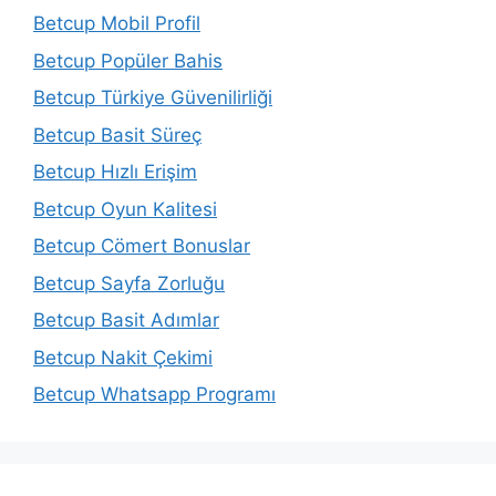
Betcup Mobil Profil
Betcup Popüler Bahis
Betcup Türkiye Güvenilirliği
Betcup Basit Süreç
Betcup Hızlı Erişim
Betcup Oyun Kalitesi
Betcup Cömert Bonuslar
Betcup Sayfa Zorluğu
Betcup Basit Adımlar
Betcup Nakit Çekimi
Betcup Whatsapp Programı