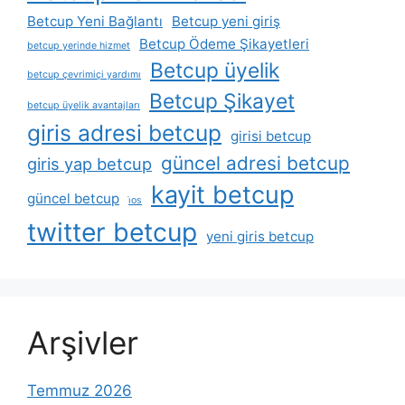
Betcup Yeni Bağlantı
Betcup yeni giriş
Betcup Ödeme Şikayetleri
betcup yerinde hizmet
Betcup üyelik
betcup çevrimiçi yardımı
Betcup Şikayet
betcup üyelik avantajları
giris adresi betcup
girisi betcup
güncel adresi betcup
giris yap betcup
kayit betcup
güncel betcup
i̇os
twitter betcup
yeni giris betcup
Arşivler
Temmuz 2026