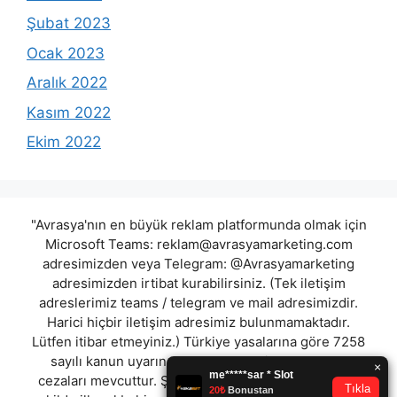
Şubat 2023
Ocak 2023
Aralık 2022
Kasım 2022
Ekim 2022
"Avrasya'nın en büyük reklam platformunda olmak için
Microsoft Teams:
reklam@avrasyamarketing.com
adresimizden veya Telegram: @Avrasyamarketing
adresimizden irtibat kurabilirsiniz. (Tek iletişim
adreslerimiz teams / telegram ve mail adresimizdir.
Harici hiçbir iletişim adresimiz bulunmamaktadır.
Lütfen itibar etmeyiniz.) Türkiye yasalarına göre 7258
sayılı kanun uyarınca yasa dışı bahis oynamanın
cezaları mevcuttur. Şu an bulunduğunuz site hiç bir