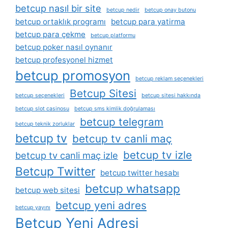
betcup nasıl bir site
betcup nedir
betcup onay butonu
betcup ortaklık programı
betcup para yatirma
betcup para çekme
betcup platformu
betcup poker nasıl oynanır
betcup profesyonel hizmet
betcup promosyon
betcup reklam seçenekleri
Betcup Sitesi
betcup seçenekleri
betcup sitesi hakkında
betcup slot casinosu
betcup sms kimlik doğrulaması
betcup telegram
betcup teknik zorluklar
betcup tv
betcup tv canli maç
betcup tv izle
betcup tv canli maç izle
Betcup Twitter
betcup twitter hesabı
betcup whatsapp
betcup web sitesi
betcup yeni adres
betcup yayını
Betcup Yeni Adresi