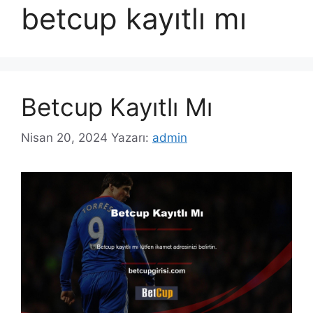
betcup kayıtlı mı
Betcup Kayıtlı Mı
Nisan 20, 2024
Yazarı:
admin