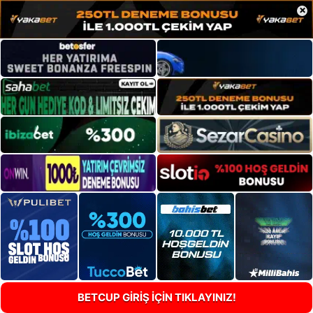
×
BETCUP GİRİŞ İÇİN TIKLAYINIZ!