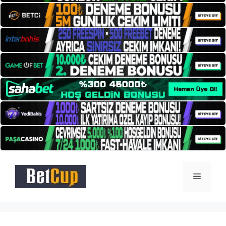
İçeriğe
atla
Menü