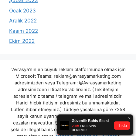
Şubat 2023
Ocak 2023
Aralık 2022
Kasım 2022
Ekim 2022
"Avrasya'nın en büyük reklam platformunda olmak için
Microsoft Teams:
reklam@avrasyamarketing.com
adresimizden veya Telegram: @Avrasyamarketing
adresimizden irtibat kurabilirsiniz. (Tek iletişim
adreslerimiz teams / telegram ve mail adresimizdir.
Harici hiçbir iletişim adresimiz bulunmamaktadır.
Lütfen itibar etmeyiniz.) Türkiye yasalarına göre 7258
sayılı kanun uyarınca yasa dışı bahis oynamanın
cezaları mevcuttur. Şu an bulunduğunuz site hiç bir
şekilde illegal bahis oyunları oynatmıyor ve oynamaya