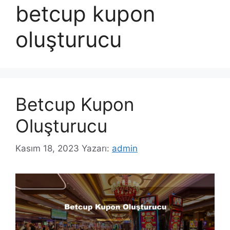
betcup kupon
oluşturucu
Betcup Kupon
Oluşturucu
Kasım 18, 2023
Yazarı:
admin