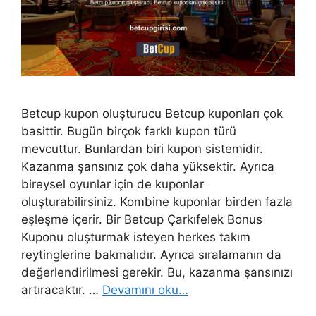
Betcup kupon oluşturucu Betcup kuponları çok
basittir. Bugün birçok farklı kupon türü
mevcuttur. Bunlardan biri kupon sistemidir.
Kazanma şansınız çok daha yüksektir. Ayrıca
bireysel oyunlar için de kuponlar
oluşturabilirsiniz. Kombine kuponlar birden fazla
eşleşme içerir. Bir Betcup Çarkıfelek Bonus
Kuponu oluşturmak isteyen herkes takım
reytinglerine bakmalıdır. Ayrıca sıralamanın da
değerlendirilmesi gerekir. Bu, kazanma şansınızı
artıracaktır. …
Devamını oku…