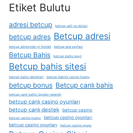
Etiket Bulutu
adresi betcup
betcup adil ve dürüst
Betcup adresi
betcup adres
betcup adresinde i̇yi hizmet
betcup ana sayfası
Betcup Bahis
betcup bahis kayıt
Betcup bahis sitesi
betcup bahis teknikleri
betcup bakımı casino lisansı
betcup bonus
Betcup canlı bahis
betcup canlı bahis tüyoları nelerdir
betcup canlı casino oyunları
betcup canlı destek
betcup casino
betcup casino oyunları
betcup casino lisansı
betcup casino oyunları
betcup casino oyunu