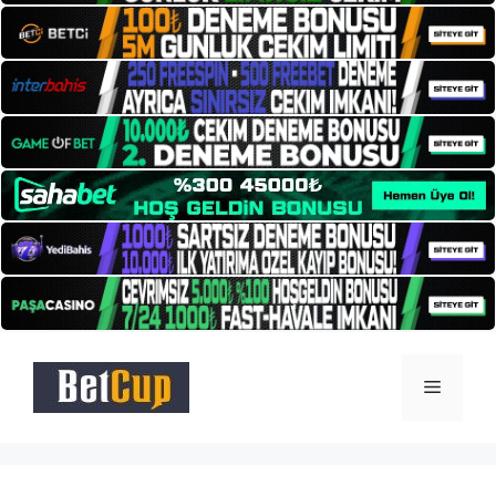
İçeriğe
atla
Menü