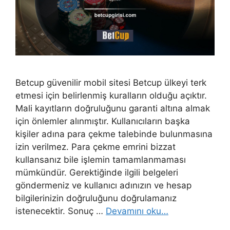
Betcup güvenilir mobil sitesi Betcup ülkeyi terk
etmesi için belirlenmiş kuralların olduğu açıktır.
Mali kayıtların doğruluğunu garanti altına almak
için önlemler alınmıştır. Kullanıcıların başka
kişiler adına para çekme talebinde bulunmasına
izin verilmez. Para çekme emrini bizzat
kullansanız bile işlemin tamamlanmaması
mümkündür. Gerektiğinde ilgili belgeleri
göndermeniz ve kullanıcı adınızın ve hesap
bilgilerinizin doğruluğunu doğrulamanız
istenecektir. Sonuç …
Devamını oku…