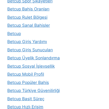
Betcup Spor Şikayetleri
Betcup Bahis Oranları
Betcup Rulet Bölgesi
Betcup Sanal Bahisler
Betcup
Betcup Giriş Yardımı
Betcup Giriş Sunucuları
Betcup Üyelik Sonlandırma
Betcup Sosyal İşlevsellik
Betcup Mobil Profil
Betcup Popüler Bahis
Betcup Türkiye Güvenilirliği
Betcup Basit Süreç
Betcup Hızlı Erişim