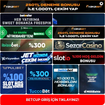
×
BETCUP GİRİŞ İÇİN TIKLAYINIZ!