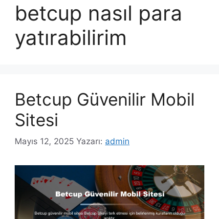
betcup nasıl para
yatırabilirim
Betcup Güvenilir Mobil
Sitesi
Mayıs 12, 2025
Yazarı:
admin