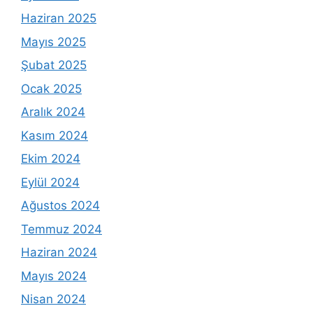
Haziran 2025
Mayıs 2025
Şubat 2025
Ocak 2025
Aralık 2024
Kasım 2024
Ekim 2024
Eylül 2024
Ağustos 2024
Temmuz 2024
Haziran 2024
Mayıs 2024
Nisan 2024