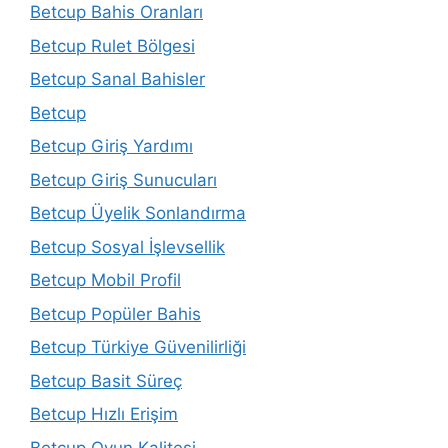
Betcup Bahis Oranları
Betcup Rulet Bölgesi
Betcup Sanal Bahisler
Betcup
Betcup Giriş Yardımı
Betcup Giriş Sunucuları
Betcup Üyelik Sonlandırma
Betcup Sosyal İşlevsellik
Betcup Mobil Profil
Betcup Popüler Bahis
Betcup Türkiye Güvenilirliği
Betcup Basit Süreç
Betcup Hızlı Erişim
Betcup Oyun Kalitesi