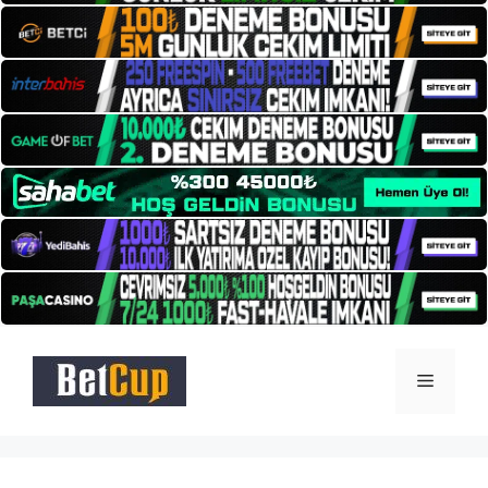
İçeriğe
atla
Menü