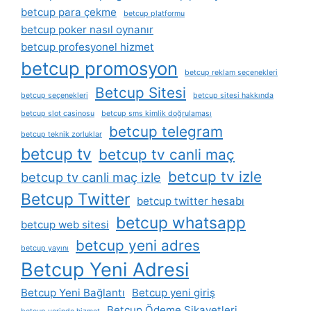
betcup para çekme
betcup platformu
betcup poker nasıl oynanır
betcup profesyonel hizmet
betcup promosyon
betcup reklam seçenekleri
Betcup Sitesi
betcup seçenekleri
betcup sitesi hakkında
betcup slot casinosu
betcup sms kimlik doğrulaması
betcup telegram
betcup teknik zorluklar
betcup tv
betcup tv canli maç
betcup tv izle
betcup tv canli maç izle
Betcup Twitter
betcup twitter hesabı
betcup whatsapp
betcup web sitesi
betcup yeni adres
betcup yayını
Betcup Yeni Adresi
Betcup Yeni Bağlantı
Betcup yeni giriş
Betcup Ödeme Şikayetleri