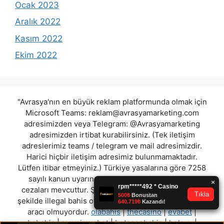
Ocak 2023
Aralık 2022
Kasım 2022
Ekim 2022
"Avrasya'nın en büyük reklam platformunda olmak için
Microsoft Teams:
reklam@avrasyamarketing.com
adresimizden veya Telegram: @Avrasyamarketing
adresimizden irtibat kurabilirsiniz. (Tek iletişim
adreslerimiz teams / telegram ve mail adresimizdir.
Harici hiçbir iletişim adresimiz bulunmamaktadır.
Lütfen itibar etmeyiniz.) Türkiye yasalarına göre 7258
sayılı kanun uyarınca yasa dışı bahis oynamanın
cezaları mevcuttur. Şu an bulunduğunuz site hiç bir
şekilde illegal bahis oyunları oynatmıyor ve oynamaya
aracı olmuyordur.
olabahis
|
thecasino
|
evabet
|
bcbahis
|
maxsimusbet
|
betssenbahis
|
holeyy
|