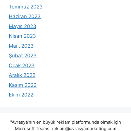
Temmuz 2023
Haziran 2023
Mayıs 2023
Nisan 2023
Mart 2023
Şubat 2023
Ocak 2023
Aralık 2022
Kasım 2022
Ekim 2022
"Avrasya'nın en büyük reklam platformunda olmak için
Microsoft Teams:
reklam@avrasyamarketing.com