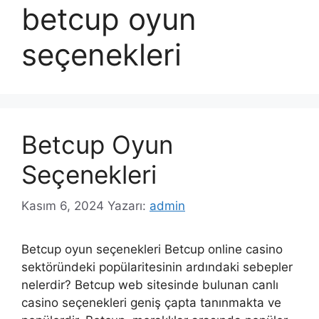
betcup oyun
seçenekleri
Betcup Oyun
Seçenekleri
Kasım 6, 2024
Yazarı:
admin
Betcup oyun seçenekleri Betcup online casino
sektöründeki popülaritesinin ardındaki sebepler
nelerdir? Betcup web sitesinde bulunan canlı
casino seçenekleri geniş çapta tanınmakta ve