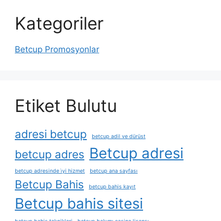
Kategoriler
Betcup Promosyonlar
Etiket Bulutu
adresi betcup
betcup adil ve dürüst
Betcup adresi
betcup adres
betcup adresinde i̇yi hizmet
betcup ana sayfası
Betcup Bahis
betcup bahis kayıt
Betcup bahis sitesi