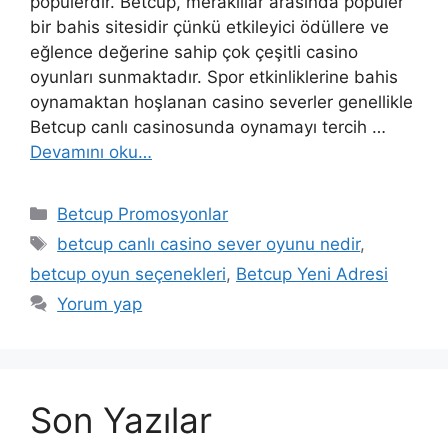
popülerdir. Betcup, meraklılar arasında popüler
bir bahis sitesidir çünkü etkileyici ödüllere ve
eğlence değerine sahip çok çeşitli casino
oyunları sunmaktadır. Spor etkinliklerine bahis
oynamaktan hoşlanan casino severler genellikle
Betcup canlı casinosunda oynamayı tercih …
Devamını oku…
Kategoriler
Betcup Promosyonlar
Etiketler
betcup canlı casino sever oyunu nedir
,
betcup oyun seçenekleri
,
Betcup Yeni Adresi
Yorum yap
Son Yazılar