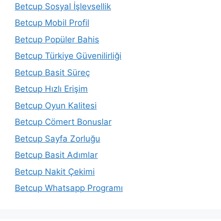
Betcup Sosyal İşlevsellik
Betcup Mobil Profil
Betcup Popüler Bahis
Betcup Türkiye Güvenilirliği
Betcup Basit Süreç
Betcup Hızlı Erişim
Betcup Oyun Kalitesi
Betcup Cömert Bonuslar
Betcup Sayfa Zorluğu
Betcup Basit Adımlar
Betcup Nakit Çekimi
Betcup Whatsapp Programı