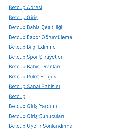
Betcup Adresi
Betcup Giriş
Betcup Bahis Çeşitliliği
Betcup Espor Görüntüleme
Betcup Bilgi Edinme
Betcup Spor Şikayetleri
Betcup Bahis Oranları
Betcup Rulet Bölgesi
Betcup Sanal Bahisler
Betcup
Betcup Giriş Yardımı
Betcup Giriş Sunucuları
Betcup Üyelik Sonlandırma