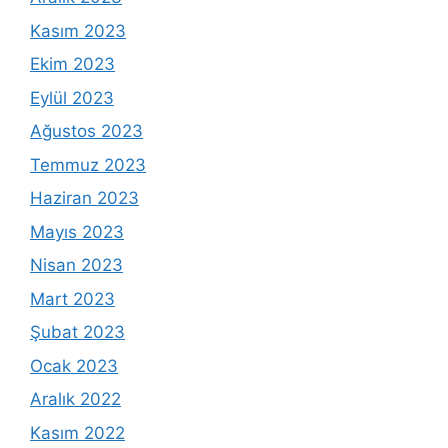
Kasım 2023
Ekim 2023
Eylül 2023
Ağustos 2023
Temmuz 2023
Haziran 2023
Mayıs 2023
Nisan 2023
Mart 2023
Şubat 2023
Ocak 2023
Aralık 2022
Kasım 2022