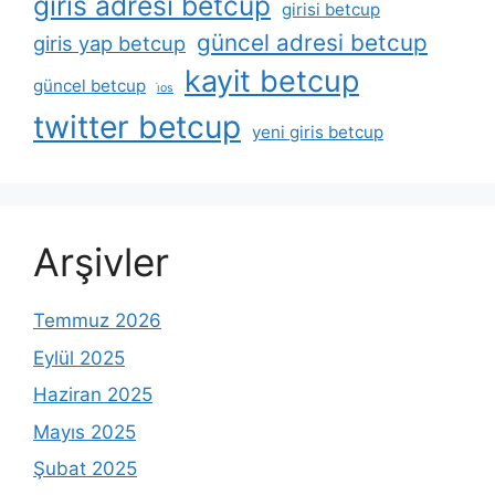
giris adresi betcup
girisi betcup
güncel adresi betcup
giris yap betcup
kayit betcup
güncel betcup
i̇os
twitter betcup
yeni giris betcup
Arşivler
Temmuz 2026
Eylül 2025
Haziran 2025
Mayıs 2025
Şubat 2025