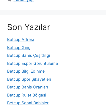
Son Yazılar
Betcup Adresi
Betcup Giriş
Betcup Bahis Çeşitliliği
Betcup Espor Görüntüleme
Betcup Bilgi Edinme
Betcup Spor Şikayetleri
Betcup Bahis Oranları
Betcup Rulet Bölgesi
Betcup Sanal Bahisler