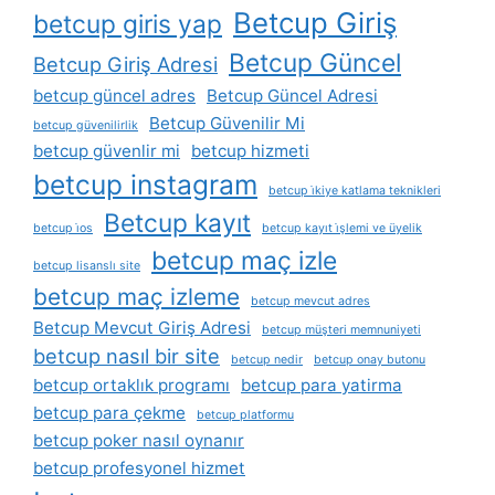
Betcup Giriş
betcup giris yap
Betcup Güncel
Betcup Giriş Adresi
betcup güncel adres
Betcup Güncel Adresi
Betcup Güvenilir Mi
betcup güvenilirlik
betcup güvenlir mi
betcup hizmeti
betcup instagram
betcup i̇kiye katlama teknikleri
Betcup kayıt
betcup i̇os
betcup kayıt i̇şlemi ve üyelik
betcup maç izle
betcup lisanslı site
betcup maç izleme
betcup mevcut adres
Betcup Mevcut Giriş Adresi
betcup müşteri memnuniyeti
betcup nasıl bir site
betcup nedir
betcup onay butonu
betcup ortaklık programı
betcup para yatirma
betcup para çekme
betcup platformu
betcup poker nasıl oynanır
betcup profesyonel hizmet