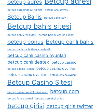
Betcup adresi
betcup adres
betcup adresinde i̇yi hizmet
betcup ana sayfası
Betcup Bahis
betcup bahis kayıt
Betcup bahis sitesi
betcup bahis teknikleri
betcup bakımı casino lisansı
betcup bonus
Betcup canlı bahis
betcup canlı bahis tüyoları nelerdir
betcup canlı casino oyunları
betcup canlı destek
betcup casino
betcup casino oyunları
betcup casino lisansı
betcup casino oyunları
betcup casino oyunu
Betcup Casino Sitesi
betcup com
betcup casino ve slot makineleri
betcup fatura adresi
betcup gerçekçi savaş
betcup girisi
betcup giris twitter