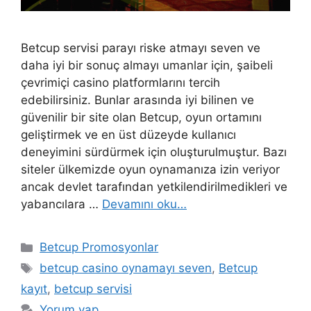
Betcup servisi parayı riske atmayı seven ve
daha iyi bir sonuç almayı umanlar için, şaibeli
çevrimiçi casino platformlarını tercih
edebilirsiniz. Bunlar arasında iyi bilinen ve
güvenilir bir site olan Betcup, oyun ortamını
geliştirmek ve en üst düzeyde kullanıcı
deneyimini sürdürmek için oluşturulmuştur. Bazı
siteler ülkemizde oyun oynamanıza izin veriyor
ancak devlet tarafından yetkilendirilmedikleri ve
yabancılara …
Devamını oku…
Kategoriler
Betcup Promosyonlar
Etiketler
betcup casino oynamayı seven
,
Betcup
kayıt
,
betcup servisi
Yorum yap