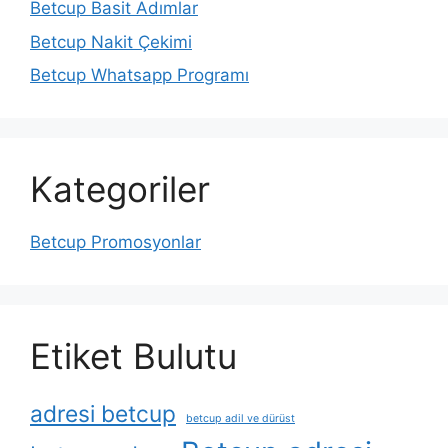
Betcup Basit Adımlar
Betcup Nakit Çekimi
Betcup Whatsapp Programı
Kategoriler
Betcup Promosyonlar
Etiket Bulutu
adresi betcup
betcup adil ve dürüst