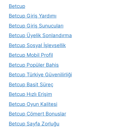
Betcup
Betcup Giriş Yardımı
Betcup Giriş Sunucuları
Betcup Üyelik Sonlandırma
Betcup Sosyal İşlevsellik
Betcup Mobil Profil
Betcup Popüler Bahis
Betcup Türkiye Güvenilirliği
Betcup Basit Süreç
Betcup Hızlı Erişim
Betcup Oyun Kalitesi
Betcup Cömert Bonuslar
Betcup Sayfa Zorluğu