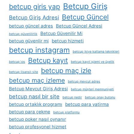
Betcup Giriş
betcup giris yap
Betcup Güncel
Betcup Giriş Adresi
betcup güncel adres
Betcup Güncel Adresi
Betcup Güvenilir Mi
betcup güvenilirlik
betcup güvenlir mi
betcup hizmeti
betcup instagram
betcup i̇kiye katlama teknikleri
Betcup kayıt
betcup i̇os
betcup kayıt i̇şlemi ve üyelik
betcup maç izle
betcup lisanslı site
betcup maç izleme
betcup mevcut adres
Betcup Mevcut Giriş Adresi
betcup müşteri memnuniyeti
betcup nasıl bir site
betcup nedir
betcup onay butonu
betcup ortaklık programı
betcup para yatirma
betcup para çekme
betcup platformu
betcup poker nasıl oynanır
betcup profesyonel hizmet