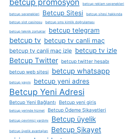
betcup promosyon
betcup reklam seçenekleri
Betcup Sitesi
betcup seçenekleri
betcup sitesi hakkında
betcup slot casinosu
betcup sms kimlik doğrulaması
betcup telegram
betcup teknik zorluklar
betcup tv
betcup tv canli maç
betcup tv izle
betcup tv canli maç izle
Betcup Twitter
betcup twitter hesabı
betcup whatsapp
betcup web sitesi
betcup yeni adres
betcup yayını
Betcup Yeni Adresi
Betcup Yeni Bağlantı
Betcup yeni giriş
Betcup Ödeme Şikayetleri
betcup yerinde hizmet
Betcup üyelik
betcup çevrimiçi yardımı
Betcup Şikayet
betcup üyelik avantajları