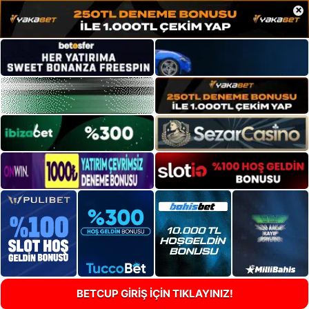
×
BETCUP GİRİŞ İÇİN TIKLAYINIZ!