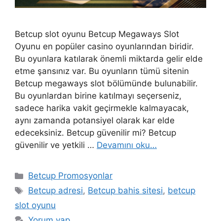
Betcup slot oyunu Betcup Megaways Slot
Oyunu en popüler casino oyunlarından biridir.
Bu oyunlara katılarak önemli miktarda gelir elde
etme şansınız var. Bu oyunların tümü sitenin
Betcup megaways slot bölümünde bulunabilir.
Bu oyunlardan birine katılmayı seçerseniz,
sadece harika vakit geçirmekle kalmayacak,
aynı zamanda potansiyel olarak kar elde
edeceksiniz. Betcup güvenilir mi? Betcup
güvenilir ve yetkili …
Devamını oku…
Kategoriler
Betcup Promosyonlar
Etiketler
Betcup adresi
,
Betcup bahis sitesi
,
betcup
slot oyunu
Yorum yap