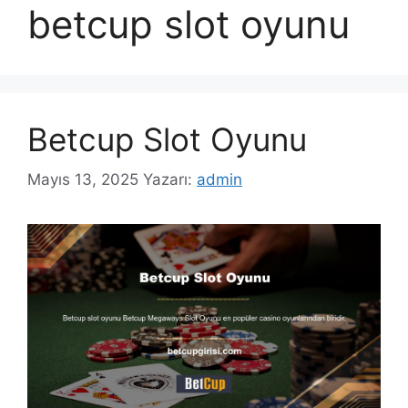
betcup slot oyunu
Betcup Slot Oyunu
Mayıs 13, 2025
Yazarı:
admin