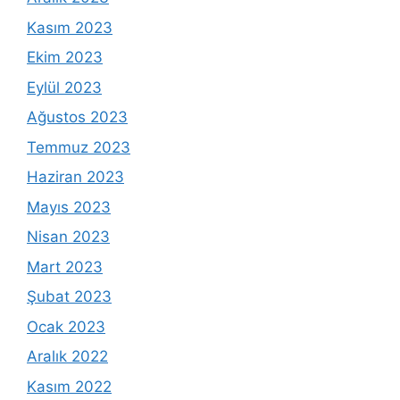
Kasım 2023
Ekim 2023
Eylül 2023
Ağustos 2023
Temmuz 2023
Haziran 2023
Mayıs 2023
Nisan 2023
Mart 2023
Şubat 2023
Ocak 2023
Aralık 2022
Kasım 2022