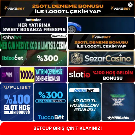
×
BETCUP GİRİŞ İÇİN TIKLAYINIZ!