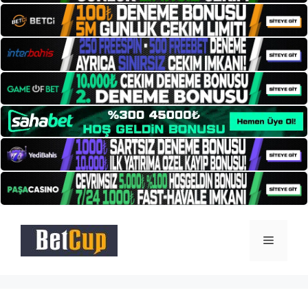
İçeriğe
atla
Menü