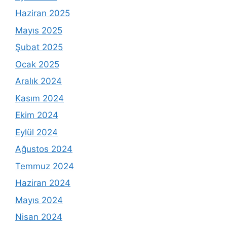
Haziran 2025
Mayıs 2025
Şubat 2025
Ocak 2025
Aralık 2024
Kasım 2024
Ekim 2024
Eylül 2024
Ağustos 2024
Temmuz 2024
Haziran 2024
Mayıs 2024
Nisan 2024