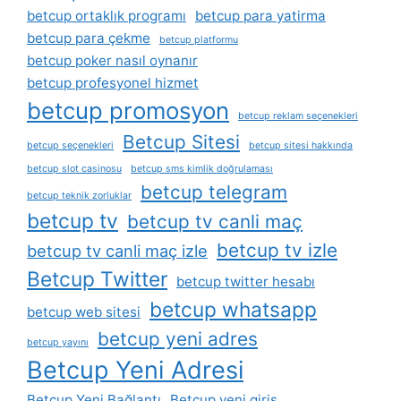
betcup ortaklık programı
betcup para yatirma
betcup para çekme
betcup platformu
betcup poker nasıl oynanır
betcup profesyonel hizmet
betcup promosyon
betcup reklam seçenekleri
Betcup Sitesi
betcup seçenekleri
betcup sitesi hakkında
betcup slot casinosu
betcup sms kimlik doğrulaması
betcup telegram
betcup teknik zorluklar
betcup tv
betcup tv canli maç
betcup tv izle
betcup tv canli maç izle
Betcup Twitter
betcup twitter hesabı
betcup whatsapp
betcup web sitesi
betcup yeni adres
betcup yayını
Betcup Yeni Adresi
Betcup Yeni Bağlantı
Betcup yeni giriş