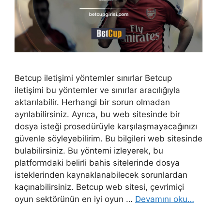
Betcup iletişimi yöntemler sınırlar Betcup
iletişimi bu yöntemler ve sınırlar aracılığıyla
aktarılabilir. Herhangi bir sorun olmadan
ayrılabilirsiniz. Ayrıca, bu web sitesinde bir
dosya isteği prosedürüyle karşılaşmayacağınızı
güvenle söyleyebilirim. Bu bilgileri web sitesinde
bulabilirsiniz. Bu yöntemi izleyerek, bu
platformdaki belirli bahis sitelerinde dosya
isteklerinden kaynaklanabilecek sorunlardan
kaçınabilirsiniz. Betcup web sitesi, çevrimiçi
oyun sektörünün en iyi oyun …
Devamını oku…