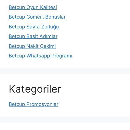
Betcup Oyun Kalitesi
Betcup Cömert Bonuslar
Betcup Sayfa Zorluğu
Betcup Basit Adımlar
Betcup Nakit Çekimi
Betcup Whatsapp Programı
Kategoriler
Betcup Promosyonlar