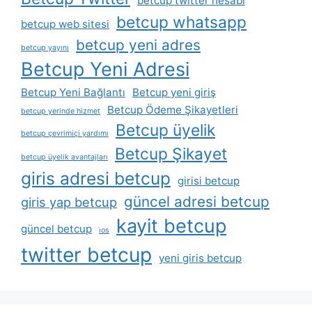
betcup twitter hesabı
betcup whatsapp
betcup web sitesi
betcup yeni adres
betcup yayını
Betcup Yeni Adresi
Betcup Yeni Bağlantı
Betcup yeni giriş
Betcup Ödeme Şikayetleri
betcup yerinde hizmet
Betcup üyelik
betcup çevrimiçi yardımı
Betcup Şikayet
betcup üyelik avantajları
giris adresi betcup
girisi betcup
güncel adresi betcup
giris yap betcup
kayit betcup
güncel betcup
i̇os
twitter betcup
yeni giris betcup