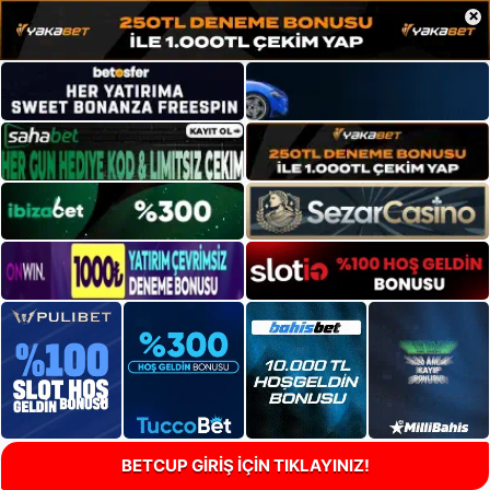
×
BETCUP GİRİŞ İÇİN TIKLAYINIZ!