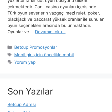
yüzlerce farklı slot oyun opsiyonu dikkat
çekmektedir. Canlı casino oyunları içerisinde
Türk oyun severlerin vazgeçilmezi rulet, poker,
blackjack ve baccarat yüksek oranlar ile sunulan
oyun seçenekleri arasında bulunmaktadır.
Oyunlar ve …
Devamını oku…
Kategoriler
Betcup Promosyonlar
Etiketler
Mobil giriş için öncelikle mobil
Yorum yap
Son Yazılar
Betcup Adresi