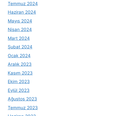
Temmuz 2024
Haziran 2024
Mayıs 2024
Nisan 2024
Mart 2024
Şubat 2024
Ocak 2024
Aralık 2023
Kasım 2023
Ekim 2023
Eylül 2023
Ağustos 2023
Temmuz 2023