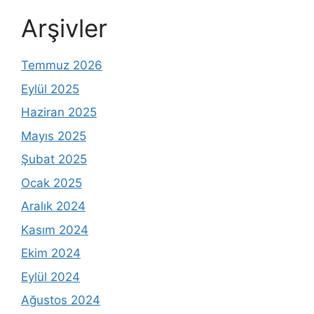
Arşivler
Temmuz 2026
Eylül 2025
Haziran 2025
Mayıs 2025
Şubat 2025
Ocak 2025
Aralık 2024
Kasım 2024
Ekim 2024
Eylül 2024
Ağustos 2024