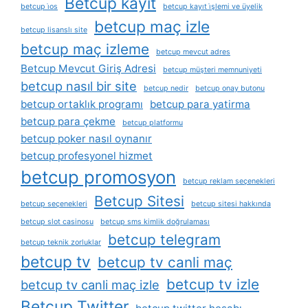
Betcup kayıt
betcup i̇os
betcup kayıt i̇şlemi ve üyelik
betcup maç izle
betcup lisanslı site
betcup maç izleme
betcup mevcut adres
Betcup Mevcut Giriş Adresi
betcup müşteri memnuniyeti
betcup nasıl bir site
betcup nedir
betcup onay butonu
betcup ortaklık programı
betcup para yatirma
betcup para çekme
betcup platformu
betcup poker nasıl oynanır
betcup profesyonel hizmet
betcup promosyon
betcup reklam seçenekleri
Betcup Sitesi
betcup seçenekleri
betcup sitesi hakkında
betcup slot casinosu
betcup sms kimlik doğrulaması
betcup telegram
betcup teknik zorluklar
betcup tv
betcup tv canli maç
betcup tv izle
betcup tv canli maç izle
Betcup Twitter