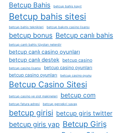
Betcup Bahis
betcup bahis kayıt
Betcup bahis sitesi
betcup bahis teknikleri
betcup bakımı casino lisansı
betcup bonus
Betcup canlı bahis
betcup canlı bahis tüyoları nelerdir
betcup canlı casino oyunları
betcup canlı destek
betcup casino
betcup casino oyunları
betcup casino lisansı
betcup casino oyunları
betcup casino oyunu
Betcup Casino Sitesi
betcup com
betcup casino ve slot makineleri
betcup fatura adresi
betcup gerçekçi savaş
betcup girisi
betcup giris twitter
Betcup Giriş
betcup giris yap