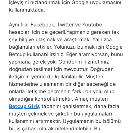
işleyişini hızlandırmak için Google uygulamasını
kullanmaktadır.
Aynı fikir Facebook, Twitter ve Youtube
hesapları için de geçerli.Yapmanız gereken tek
şey bilgiye ulaşmak ve araştırmak. Yalnızca
bağlantıları etkiler. Yolunuzu bulmak için Google
Betcup kullanabilirsiniz. Eğer aramıyorsan, bunu
yapmana gerek yok. Gönderim hizmetimiz
doğrudan teslimat için mevcuttur. Doğrudan
iletişimin yerine de kullanılabilir. Müşteri
hizmetlerine ulaşmanın bir diğer seçeneği de
onlarla iletişime geçmenin farklı bir yolu olup
olmadığını kontrol etmektir. Amaç müşteri
Betcup Giriş
tabanını genişletmek, daha fazla
müşteri çekmek ve şirketin bu uygulamaları
kullanımını artırmaktır. Uygulamanın bu bölümü
bir iş çabası olarak nitelendirilebilir. Bu