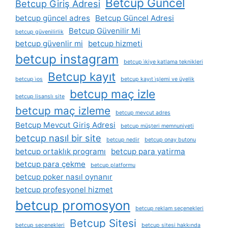
Betcup Güncel
Betcup Giriş Adresi
betcup güncel adres
Betcup Güncel Adresi
Betcup Güvenilir Mi
betcup güvenilirlik
betcup güvenlir mi
betcup hizmeti
betcup instagram
betcup i̇kiye katlama teknikleri
Betcup kayıt
betcup i̇os
betcup kayıt i̇şlemi ve üyelik
betcup maç izle
betcup lisanslı site
betcup maç izleme
betcup mevcut adres
Betcup Mevcut Giriş Adresi
betcup müşteri memnuniyeti
betcup nasıl bir site
betcup nedir
betcup onay butonu
betcup ortaklık programı
betcup para yatirma
betcup para çekme
betcup platformu
betcup poker nasıl oynanır
betcup profesyonel hizmet
betcup promosyon
betcup reklam seçenekleri
Betcup Sitesi
betcup seçenekleri
betcup sitesi hakkında