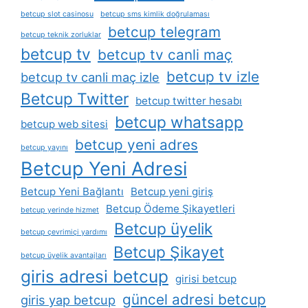
betcup slot casinosu
betcup sms kimlik doğrulaması
betcup telegram
betcup teknik zorluklar
betcup tv
betcup tv canli maç
betcup tv izle
betcup tv canli maç izle
Betcup Twitter
betcup twitter hesabı
betcup whatsapp
betcup web sitesi
betcup yeni adres
betcup yayını
Betcup Yeni Adresi
Betcup Yeni Bağlantı
Betcup yeni giriş
Betcup Ödeme Şikayetleri
betcup yerinde hizmet
Betcup üyelik
betcup çevrimiçi yardımı
Betcup Şikayet
betcup üyelik avantajları
giris adresi betcup
girisi betcup
güncel adresi betcup
giris yap betcup