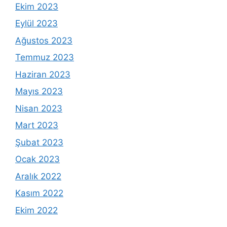
Ekim 2023
Eylül 2023
Ağustos 2023
Temmuz 2023
Haziran 2023
Mayıs 2023
Nisan 2023
Mart 2023
Şubat 2023
Ocak 2023
Aralık 2022
Kasım 2022
Ekim 2022