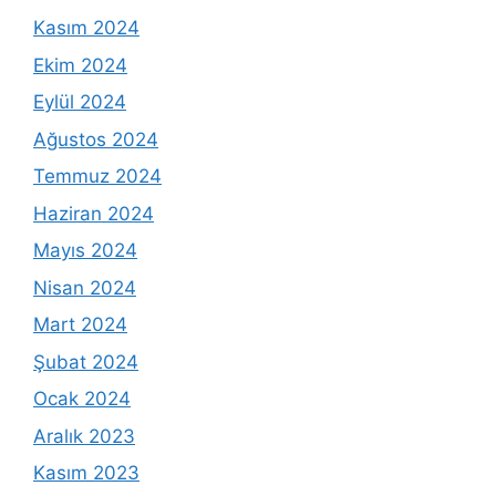
Kasım 2024
Ekim 2024
Eylül 2024
Ağustos 2024
Temmuz 2024
Haziran 2024
Mayıs 2024
Nisan 2024
Mart 2024
Şubat 2024
Ocak 2024
Aralık 2023
Kasım 2023