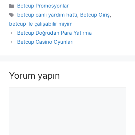
Kategoriler
Betcup Promosyonlar
Etiketler
betcup canlı yardım hattı
,
Betcup Giriş
,
betcup i̇le çalışabilir miyim
Yazı
Betcup Doğrudan Para Yatırma
dolaşımı
Betcup Casino Oyunları
Yorum yapın
Yorum