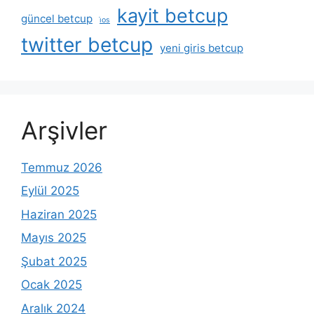
kayit betcup
güncel betcup
i̇os
twitter betcup
yeni giris betcup
Arşivler
Temmuz 2026
Eylül 2025
Haziran 2025
Mayıs 2025
Şubat 2025
Ocak 2025
Aralık 2024