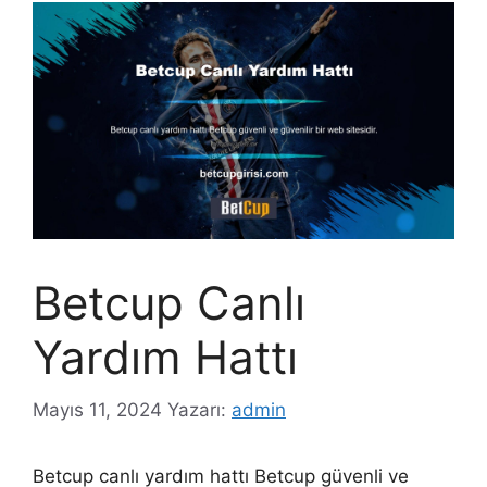
Betcup Canlı
Yardım Hattı
Mayıs 11, 2024
Yazarı:
admin
Betcup canlı yardım hattı Betcup güvenli ve