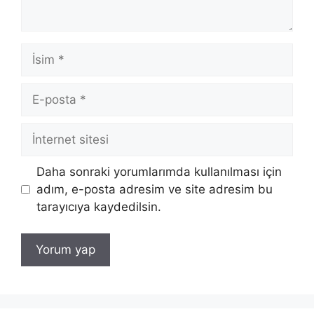
İsim
E-
posta
İnternet
sitesi
Daha sonraki yorumlarımda kullanılması için
adım, e-posta adresim ve site adresim bu
tarayıcıya kaydedilsin.