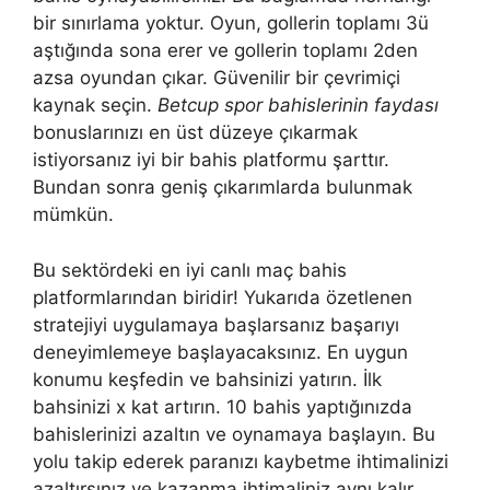
bir sınırlama yoktur. Oyun, gollerin toplamı 3ü
aştığında sona erer ve gollerin toplamı 2den
azsa oyundan çıkar. Güvenilir bir çevrimiçi
kaynak seçin.
Betcup spor bahislerinin faydası
bonuslarınızı en üst düzeye çıkarmak
istiyorsanız iyi bir bahis platformu şarttır.
Bundan sonra geniş çıkarımlarda bulunmak
mümkün.
Bu sektördeki en iyi canlı maç bahis
platformlarından biridir! Yukarıda özetlenen
stratejiyi uygulamaya başlarsanız başarıyı
deneyimlemeye başlayacaksınız. En uygun
konumu keşfedin ve bahsinizi yatırın. İlk
bahsinizi x kat artırın. 10 bahis yaptığınızda
bahislerinizi azaltın ve oynamaya başlayın. Bu
yolu takip ederek paranızı kaybetme ihtimalinizi
azaltırsınız ve kazanma ihtimaliniz aynı kalır.