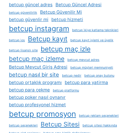
betcup güncel adres
Betcup Güncel Adresi
Betcup Güvenilir Mi
betcup güvenilirlik
betcup güvenlir mi
betcup hizmeti
betcup instagram
betcup i̇kiye katlama teknikleri
Betcup kayıt
betcup i̇os
betcup kayıt i̇şlemi ve üyelik
betcup maç izle
betcup lisanslı site
betcup maç izleme
betcup mevcut adres
Betcup Mevcut Giriş Adresi
betcup müşteri memnuniyeti
betcup nasıl bir site
betcup nedir
betcup onay butonu
betcup ortaklık programı
betcup para yatirma
betcup para çekme
betcup platformu
betcup poker nasıl oynanır
betcup profesyonel hizmet
betcup promosyon
betcup reklam seçenekleri
Betcup Sitesi
betcup seçenekleri
betcup sitesi hakkında