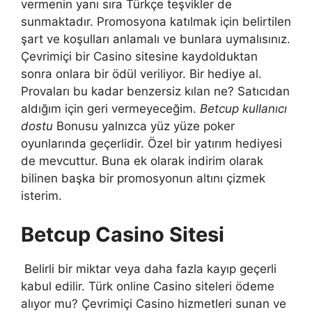
vermenin yanı sıra Türkçe teşvikler de
sunmaktadır. Promosyona katılmak için belirtilen
şart ve koşulları anlamalı ve bunlara uymalısınız.
Çevrimiçi bir Casino sitesine kaydolduktan
sonra onlara bir ödül veriliyor. Bir hediye al.
Provaları bu kadar benzersiz kılan ne? Satıcıdan
aldığım için geri vermeyeceğim.
Betcup kullanıcı
dostu
Bonusu yalnızca yüz yüze poker
oyunlarında geçerlidir. Özel bir yatırım hediyesi
de mevcuttur. Buna ek olarak indirim olarak
bilinen başka bir promosyonun altını çizmek
isterim.
Betcup Casino Sitesi
Belirli bir miktar veya daha fazla kayıp geçerli
kabul edilir. Türk online Casino siteleri ödeme
alıyor mu? Çevrimiçi Casino hizmetleri sunan ve