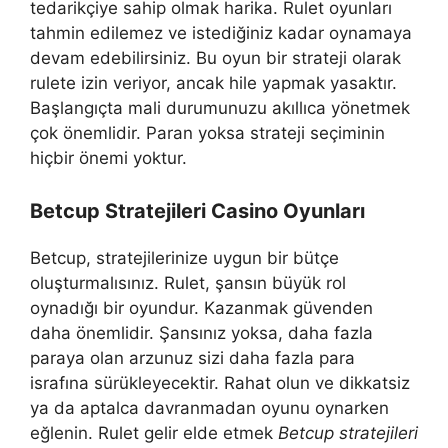
tedarikçiye sahip olmak harika. Rulet oyunları
tahmin edilemez ve istediğiniz kadar oynamaya
devam edebilirsiniz. Bu oyun bir strateji olarak
rulete izin veriyor, ancak hile yapmak yasaktır.
Başlangıçta mali durumunuzu akıllıca yönetmek
çok önemlidir. Paran yoksa strateji seçiminin
hiçbir önemi yoktur.
Betcup Stratejileri Casino Oyunları
Betcup, stratejilerinize uygun bir bütçe
oluşturmalısınız. Rulet, şansın büyük rol
oynadığı bir oyundur. Kazanmak güvenden
daha önemlidir. Şansınız yoksa, daha fazla
paraya olan arzunuz sizi daha fazla para
israfına sürükleyecektir. Rahat olun ve dikkatsiz
ya da aptalca davranmadan oyunu oynarken
eğlenin. Rulet gelir elde etmek
Betcup stratejileri