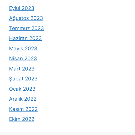
Eylül 2023
Ağustos 2023
Temmuz 2023
Haziran 2023
Mayıs 2023
Nisan 2023
Mart 2023
Şubat 2023
Ocak 2023
Aralık 2022
Kasım 2022
Ekim 2022