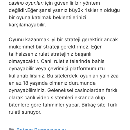
casino oyunları
için güvenilir bir yöntem
değildir.Eğer şanslıysanız büyük risklerin olduğu
bir oyuna katılmak beklentilerinizi
karşılamayabilir.
Oyunu kazanmak iyi bir strateji gerektirir ancak
mükemmel bir strateji gerektirmez. Eğer
talihsizseniz rulet stratejiniz başarılı
olmayacaktır. Canlı rulet sitelerinde bahis
oynayabilir veya çevrimiçi platformumuzu
kullanabilirsiniz. Bu sitelerdeki oyunları yalnızca
en az 18 yaşında olmanız durumunda
oynayabilirsiniz. Geleneksel casinolardan farklı
olarak canlı video sistemleri ekranda olup
bitenlere göre tahminler yapar. Birkaç site Türk
ruleti sunuyor.
Kategoriler
Betcup Promosyonlar